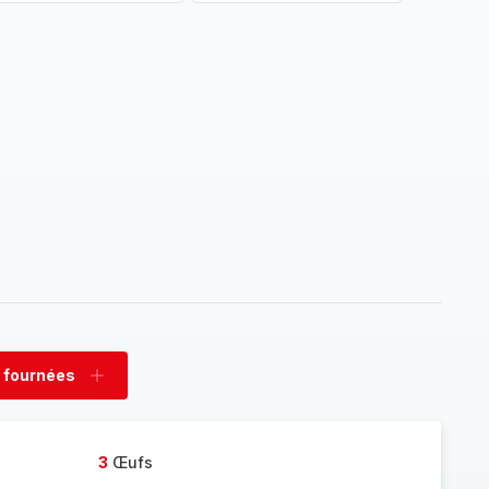
 fournées
rimer
Ajouter
nées
fournées
3
Œufs