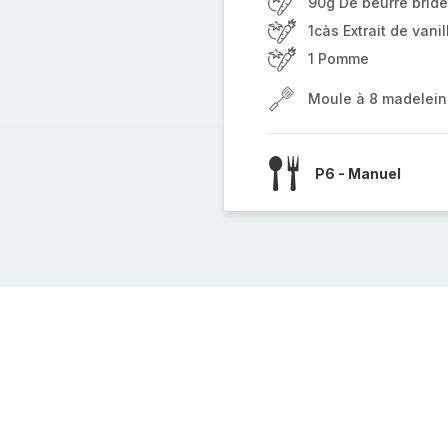
90g De beurre bride
1càs Extrait de vanil
1 Pomme
Moule à 8 madelein
P6 - Manuel