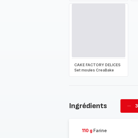
CAKE FACTORY DELICES
Set moules CreaBake
Ingrédients
3
Supp
four
110 g
Farine