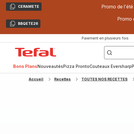
Promo de l'été
CERAMETE
Copier
Promo d
BBQETE26
Copier
Paiement en plusieurs fois
["Poêles
inox,
Accueil
Cake
Factory,
Tefal
Planchas,
Céramique..."]
Bons Plans
Nouveautés
Pizza Pronto
Couteaux Eversharp
P
Accueil
Recettes
TOUTES NOS RECETTES