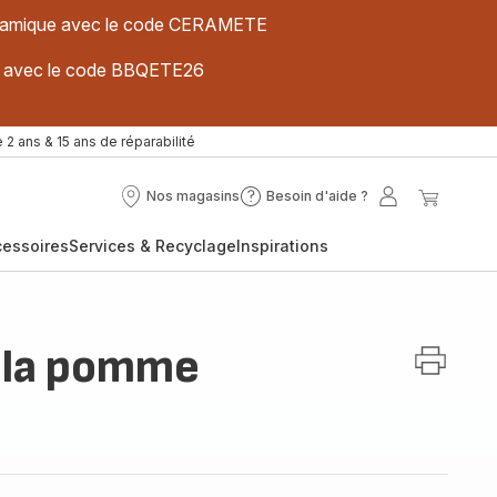
 céramique avec le code CERAMETE
ues avec le code BBQETE26
 2 ans & 15 ans de réparabilité
Nos magasins
Besoin d'aide ?
Nos
Besoin
Mon
Mon
magasins
d'aide
compte
panier
cessoires
Services & Recyclage
Inspirations
?
 la pomme