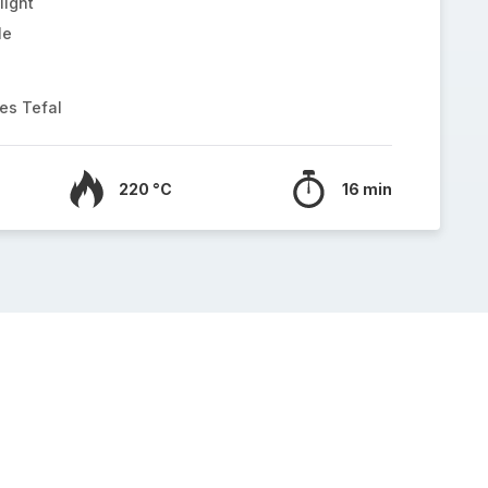
light
le
es Tefal
220 °C
16 min