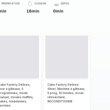
PRÉPARATION
CUISSON
REPOS
min
16min
0min
ake Factory Délices,
Cake Factory Délices
our à gâteaux, 5
Silver, Machine à gâteaux,
programmes, mode
5 prog, 10 moules, écran
anuel, moules muffins,
rétroéclairé,
akes, madeleines,
RECONDITIONNÉ
errines