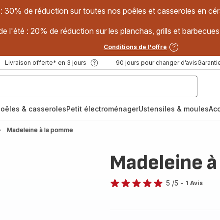
 : 30% de réduction sur toutes nos poêles et casseroles en
e l'été : 20% de réduction sur les planchas, grills et barbec
Conditions de l'offre
Livraison offerte* en 3 jours
90 jours pour changer d’avis
Garantie
oêles & casseroles
Petit électroménager
Ustensiles & moules
Ac
Madeleine à la pomme
Madeleine à
5
/5
-
1 Avis
Avis
5
étoiles