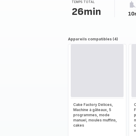
(moyenne)
TEMPS TOTAL
26min
10
Appareils compatibles (4)
Cake Factory Délices,
C
Machine à gâteaux, 5
F
programmes, mode
manuel, moules muffins,
m
cakes
c
v