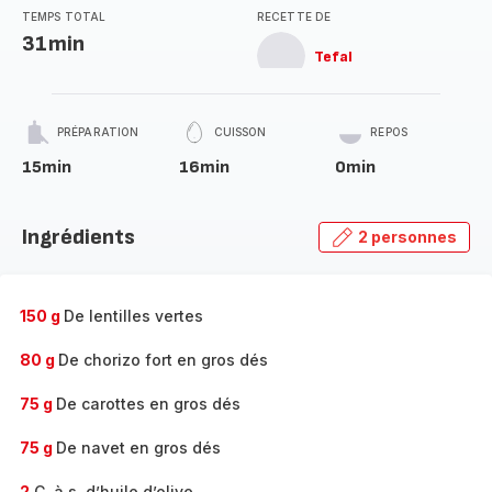
TEMPS TOTAL
RECETTE DE
31min
Tefal
PRÉPARATION
CUISSON
REPOS
15min
16min
0min
Ingrédients
2 personnes
150 g
De lentilles vertes
80 g
De chorizo fort en gros dés
75 g
De carottes en gros dés
75 g
De navet en gros dés
2
C. à s. d’huile d’olive