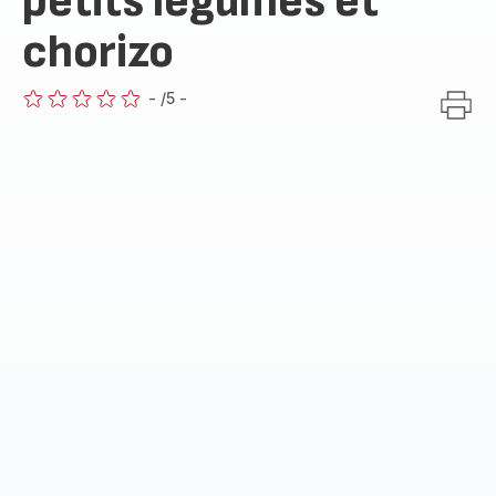
petits légumes et
chorizo
-
/5
-
ratings.0