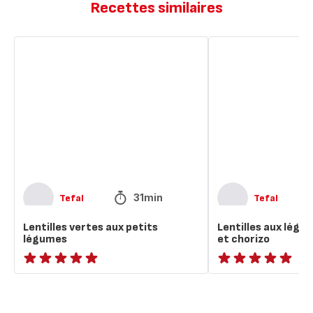
Recettes similaires
Lentilles
Lentilles
vertes
aux
aux
légumes
petits
d'automne
légumes
et
chorizo
31min
Tefal
Tefal
Lentilles vertes aux petits
Lentilles aux lég
légumes
et chorizo
ratings.NaN
ratings.NaN