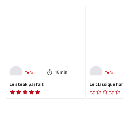
Le
Le
steak
classique
parfait
hamburger
maison
16min
Tefal
Tefal
Le steak parfait
Le classique hamb
ratings.NaN
ratings.0