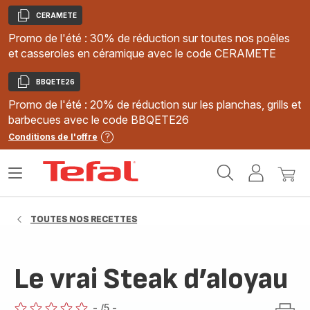
CERAMETE
Copier
Promo de l'été : 30% de réduction sur toutes nos poêles
et casseroles en céramique avec le code CERAMETE
BBQETE26
Copier
Promo de l'été : 20% de réduction sur les planchas, grills et
barbecues avec le code BBQETE26
Conditions de l'offre
Accueil
Ouvrir
Mon
Mon
Tefal
le
compte
panie
menu
TOUTES NOS RECETTES
Le vrai Steak d’aloyau
-
/5
-