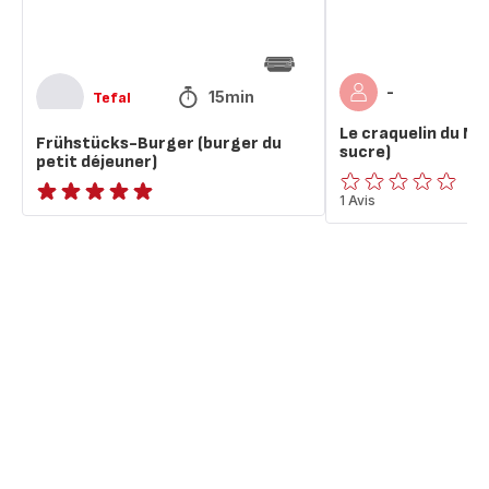
-
15min
Tefal
Le craquelin du Nor
Frühstücks-Burger (burger du
sucre)
petit déjeuner)
ratings.0
1 Avis
ratings.NaN