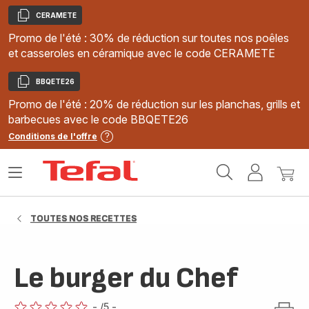
CERAMETE
Copier
Promo de l'été : 30% de réduction sur toutes nos poêles
et casseroles en céramique avec le code CERAMETE
BBQETE26
Copier
Promo de l'été : 20% de réduction sur les planchas, grills et
barbecues avec le code BBQETE26
Conditions de l'offre
Accueil
Ouvrir
Mon
Mon
Tefal
le
compte
panie
menu
TOUTES NOS RECETTES
Le burger du Chef
-
/5
-