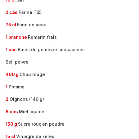
2 càs
Farine T55
75 cl
Fond de veau
1 branche
Romarin frais
1 càs
Baies de genièvre concassées
Sel, poivre
400 g
Chou rouge
1
Pomme
2
Oignons (140 g)
6 càs
Miel liquide
150 g
Sucre roux en poudre
15 cl
Vinaigre de xérès