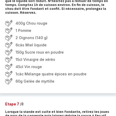
que le liquide soit réduit. N’hésitez pas à remuer de temps en
temps. Comptez 1h de cuisson environ. En fin de cuisson, le
chou doit être fondant et confit. Si nécessaire, prolongez la
cuisson. Réservez.
400g Chou rouge
1 Pomme
2 Oignons (140 g)
6càs Miel liquide
150g Sucre roux en poudre
15cl Vinaigre de xérès
45cl Vin rouge
1càc Mélange quatre épices en poudre
60g Gelée de myrtille
Etape 7
/8
Lorsque la viande est cuite et bien fondante, retirez les joues
de porc de la casserole puis laissez réduire la sauce à feu vif