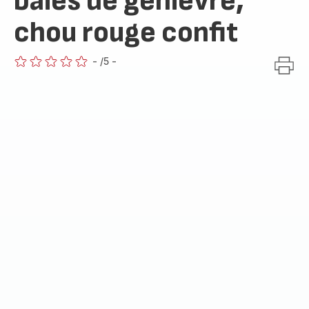
baies de genièvre,
chou rouge confit
-
/5
-
ratings.0