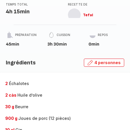
TEMPS TOTAL
RECETTE DE
4h 15min
Tefal
PRÉPARATION
CUISSON
REPOS
45min
3h 30min
0min
Ingrédients
4 personnes
2
Échalotes
2 càs
Huile d’olive
30 g
Beurre
900 g
Joues de porc (12 pièces)
10 cl
Gin