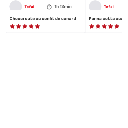
1h 13min
Tefal
Tefal
Choucroute au confit de canard
Panna cotta aux b
ratings.NaN
Avis
5
étoiles
(moyenne)