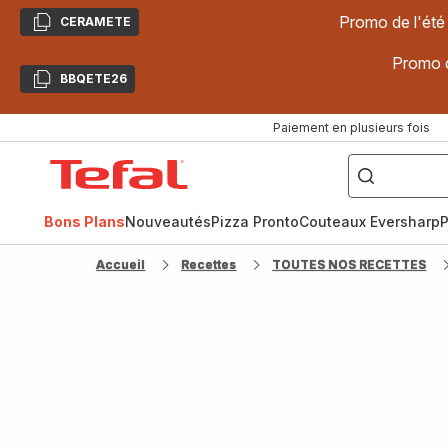
Promo de l'été
CERAMETE
Copier
Promo d
BBQETE26
Copier
Paiement en plusieurs fois
["Poêles
inox,
Accueil
Cake
Factory,
Tefal
Planchas,
Céramique..."]
Bons Plans
Nouveautés
Pizza Pronto
Couteaux Eversharp
P
Accueil
Recettes
TOUTES NOS RECETTES