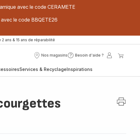
 céramique avec le code CERAMETE
ues avec le code BBQETE26
 2 ans & 15 ans de réparabilité
Nos magasins
Besoin d'aide ?
Nos
Besoin
Mon
Mon
magasins
d'aide
compte
panier
cessoires
Services & Recyclage
Inspirations
?
 courgettes