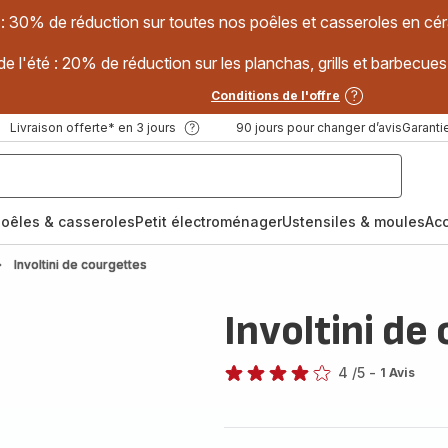
 : 30% de réduction sur toutes nos poêles et casseroles en
e l'été : 20% de réduction sur les planchas, grills et barbec
Conditions de l'offre
Livraison offerte* en 3 jours
90 jours pour changer d’avis
Garantie
oêles & casseroles
Petit électroménager
Ustensiles & moules
Ac
Involtini de courgettes
Involtini de
4
/5
-
1 Avis
Avis
4
étoiles