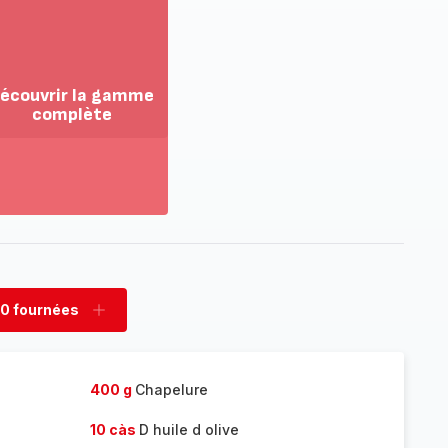
écouvrir la gamme
complète
ir
us...
couvrir
amme
mplète
0 fournées
rimer
Ajouter
nées
fournées
400 g
Chapelure
10 càs
D huile d olive