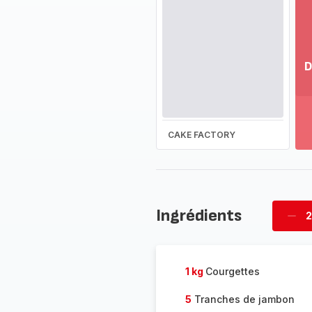
D
Vo
pl
-
Dé
CAKE FACTORY
la
g
co
-
Ingrédients
2
Supp
four
1 kg
Courgettes
5
Tranches de jambon