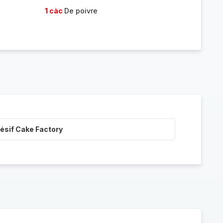
1 càc
De poivre
ésif Cake Factory