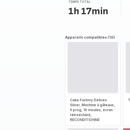
(moyenne)
TEMPS TOTAL
1h 17min
Appareils compatibles (10)
Cake Factory Délices
T
Silver, Machine à gâteaux,
5 prog, 10 moules, écran
rétroéclairé,
RECONDITIONNÉ