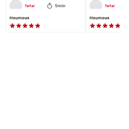
5min
Tefal
Tefal
Houmous
Houmous
ratings.NaN
ratings.NaN