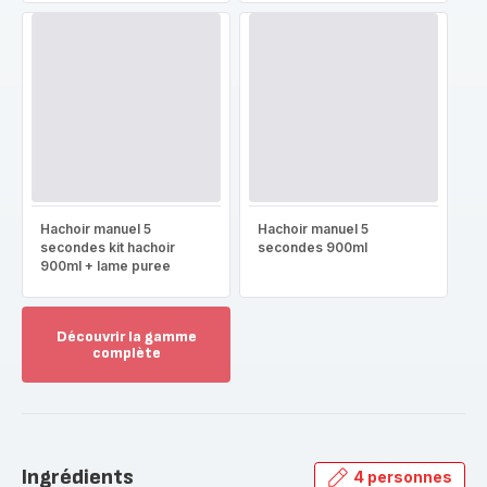
Hachoir manuel 5
Hachoir manuel 5
secondes kit hachoir
secondes 900ml
900ml + lame puree
Découvrir la gamme
complète
Voir
plus...
-
Découvrir
la
Ingrédients
4 personnes
gamme