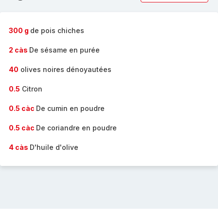
complète
-
300 g
de pois chiches
2 càs
De sésame en purée
40
olives noires dénoyautées
0.5
Citron
0.5 càc
De cumin en poudre
0.5 càc
De coriandre en poudre
4 càs
D'huile d'olive