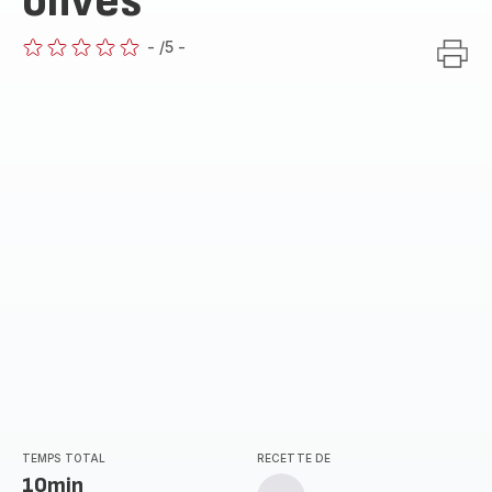
olives
-
/5
-
ratings.0
TEMPS TOTAL
RECETTE DE
10min