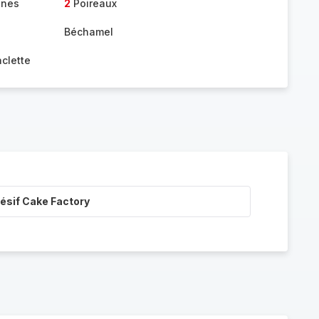
nnes
2
Poireaux
Béchamel
clette
ésif Cake Factory