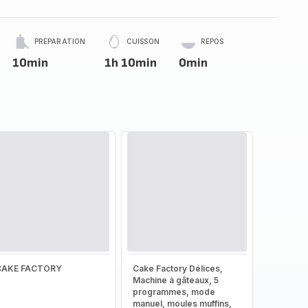
PRÉPARATION
CUISSON
REPOS
10min
1h 10min
0min
CAKE FACTORY
Cake Factory Délices,
Machine à gâteaux, 5
programmes, mode
manuel, moules muffins,