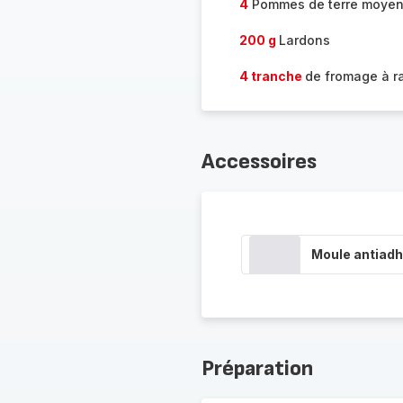
4
Pommes de terre moye
200 g
Lardons
4 tranche
de fromage à ra
Accessoires
Moule antiadh
Préparation