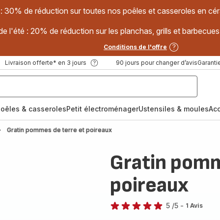
 : 30% de réduction sur toutes nos poêles et casseroles en
e l'été : 20% de réduction sur les planchas, grills et barbec
Conditions de l'offre
Livraison offerte* en 3 jours
90 jours pour changer d’avis
Garantie
oêles & casseroles
Petit électroménager
Ustensiles & moules
Ac
Gratin pommes de terre et poireaux
Gratin pomm
poireaux
5
/5
-
1 Avis
Avis