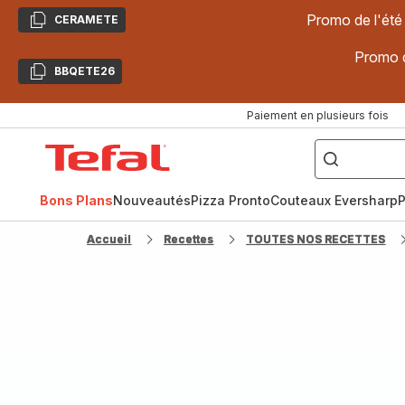
Promo de l'été
CERAMETE
Copier
Promo d
BBQETE26
Copier
Paiement en plusieurs fois
["Poêles
inox,
Accueil
Cake
Factory,
Tefal
Planchas,
Céramique..."]
Bons Plans
Nouveautés
Pizza Pronto
Couteaux Eversharp
P
Accueil
Recettes
TOUTES NOS RECETTES