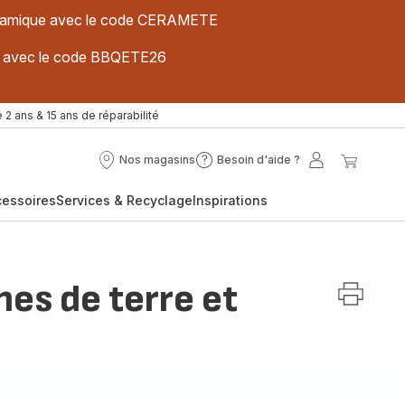
 céramique avec le code CERAMETE
ues avec le code BBQETE26
 2 ans & 15 ans de réparabilité
Nos magasins
Besoin d'aide ?
Nos
Besoin
Mon
Mon
magasins
d'aide
compte
panier
cessoires
Services & Recyclage
Inspirations
?
es de terre et