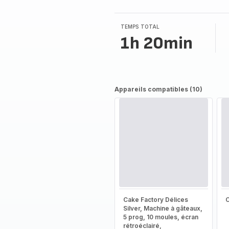
5
étoiles
(moyenne)
TEMPS TOTAL
1h 20min
Appareils compatibles (10)
Cake Factory Délices
Silver, Machine à gâteaux,
5 prog, 10 moules, écran
rétroéclairé,