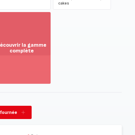
cakes
écouvrir la gamme
complète
ir
us...
couvrir
amme
mplète
 fournée
rimer
Ajouter
née
fournée