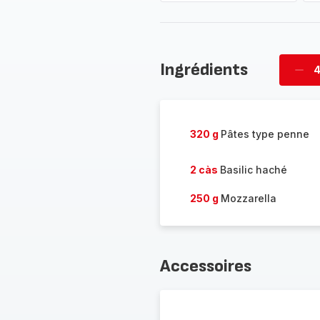
Ingrédients
4
Supp
per
320 g
Pâtes type penne
2 càs
Basilic haché
250 g
Mozzarella
Accessoires