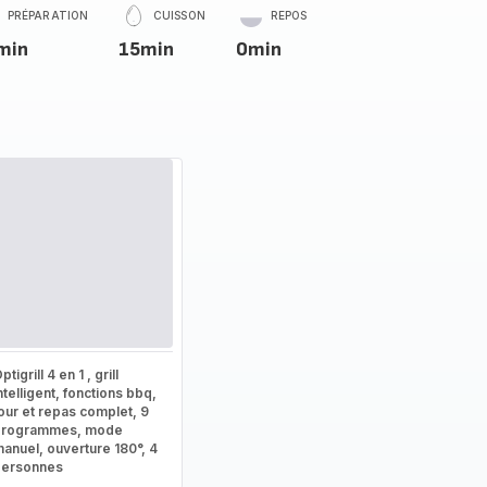
PRÉPARATION
CUISSON
REPOS
min
15min
0min
ptigrill 4 en 1 , grill
ntelligent, fonctions bbq,
our et repas complet, 9
programmes, mode
anuel, ouverture 180°, 4
personnes