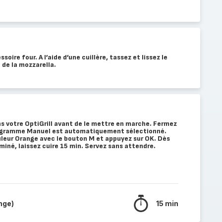
soire four. A l’aide d’une cuillère, tassez et lissez le
 de la mozzarella.
ns votre OptiGrill avant de le mettre en marche. Fermez
 programme Manuel est automatiquement sélectionné.
uleur Orange avec le bouton M et appuyez sur OK. Dès
miné, laissez cuire 15 min. Servez sans attendre.
nge)
15 min