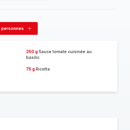
 personnes
rimer
Ajouter
sonnes
personnes
250 g
Sauce tomate cuisinée au
basilic
75 g
Ricotta