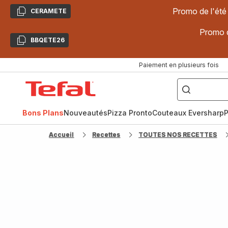
Promo de l'été
CERAMETE
Copier
Promo d
BBQETE26
Copier
Paiement en plusieurs fois
["Poêles
inox,
Accueil
Cake
Factory,
Tefal
Planchas,
Céramique..."]
Bons Plans
Nouveautés
Pizza Pronto
Couteaux Eversharp
P
Accueil
Recettes
TOUTES NOS RECETTES