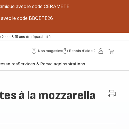
 céramique avec le code CERAMETE
ues avec le code BBQETE26
 2 ans & 15 ans de réparabilité
Nos magasins
Besoin d'aide ?
Nos
Besoin
Mon
Mon
magasins
d'aide
compte
panier
cessoires
Services & Recyclage
Inspirations
?
tes à la mozzarella