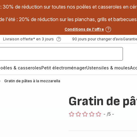
 : 30% de réduction sur toutes nos poêles et casseroles en
e l'été : 20% de réduction sur les planchas, grills et barbec
Conditions de l'offre
Livraison offerte* en 3 jours
90 jours pour changer d’avis
Garantie
oêles & casseroles
Petit électroménager
Ustensiles & moules
Ac
Gratin de pâtes à la mozzarella
Gratin de pâ
-
/5
-
ratings.0