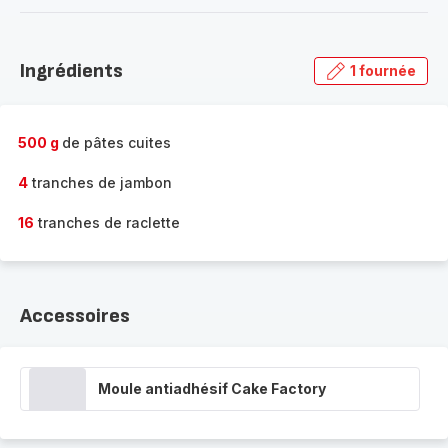
-
Découvrir
la
Ingrédients
1 fournée
gamme
complète
-
500 g
de pâtes cuites
4
tranches de jambon
16
tranches de raclette
Accessoires
Moule antiadhésif Cake Factory