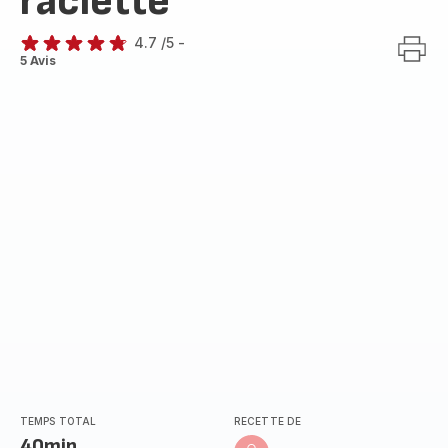
raclette
4.7
/5
-
ratings.4.7
5 Avis
TEMPS TOTAL
RECETTE DE
40min