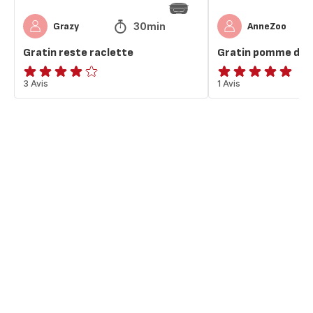
30min
Grazy
AnneZoo
Gratin reste raclette
Gratin pomme de t
Avis
3 Avis
Avis
1 Avis
4
5
étoiles
étoiles
(moyenne)
(moyenne)