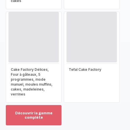
cakes
Cake Factory Délices,
Tefal Cake Factory
Four à gâteaux, 5
programmes, mode
manuel, moules muffins,
cakes, madeleines,
verrines
Découvrir la gamme
complète
Voir
plus...