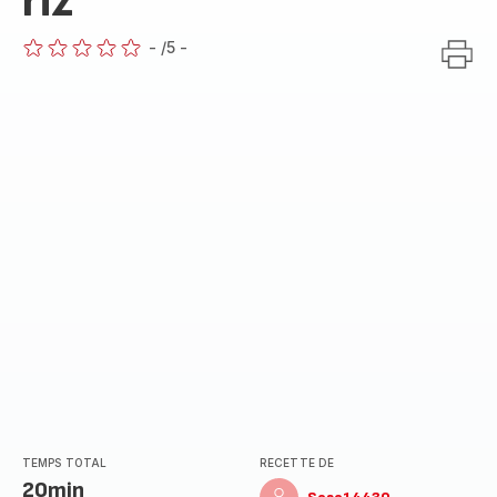
riz
-
/5
-
ratings.0
TEMPS TOTAL
RECETTE DE
20min