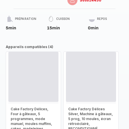
Soso14430
PRÉPARATION
CUISSON
REPOS
5min
15min
0min
Appareils compatibles (4)
Cake Factory Délices,
Cake Factory Délices
Four à gâteaux, 5
Silver, Machine à gâteaux,
programmes, mode
5 prog, 10 moules, écran
manuel, moules muffins,
rétroéclairé,
cakes, madeleines,
RECONDITIONNÉ