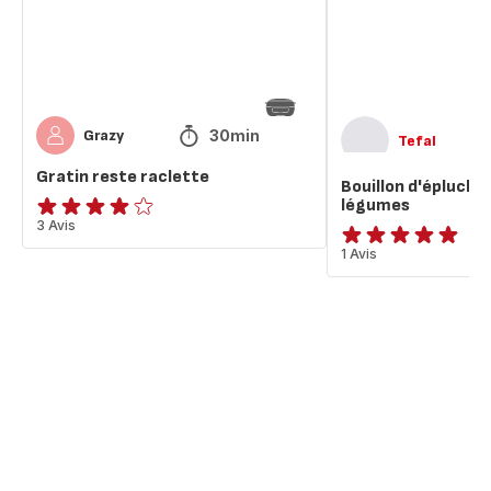
légumes
30min
Grazy
Tefal
Gratin reste raclette
Bouillon d'épluchu
légumes
Avis
3 Avis
4
Avis
1 Avis
étoiles
5
(moyenne)
étoiles
(moyenne)