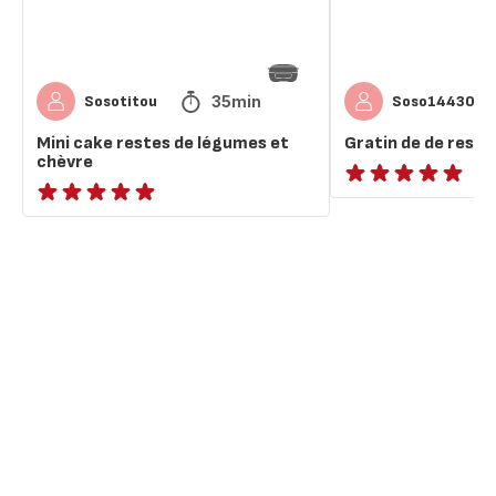
35min
Sosotitou
Soso14430
Mini cake restes de légumes et
Gratin de de restes
chèvre
ratings.NaN
ratings.NaN