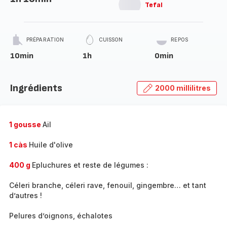
Tefal
PRÉPARATION
CUISSON
REPOS
10min
1h
0min
Ingrédients
2000 millilitres
1 gousse
Ail
1 càs
Huile d'olive
400 g
Epluchures et reste de légumes :
Céleri branche, céleri rave, fenouil, gingembre… et tant
d’autres !
Pelures d’oignons, échalotes