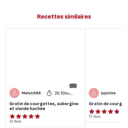
Recettes similaires
Gratin
Gratin
de
de
courgettes,
courgette
aubergine
et
viande
hachée
2h 10min
Melo1988
Jujutine
Gratin de courgettes, aubergine
Gratin de courget
et viande hachée
ratings.4.7
17 Avis
ratings.4.9
31 Avis