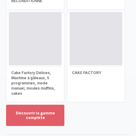
RECONDITIONNÉ
Cake Factory Délices,
CAKE FACTORY
Machine à gâteaux, 5
programmes, mode
manuel, moules muffins,
cakes
Découvrir la gamme
complète
Voir
plus...
-