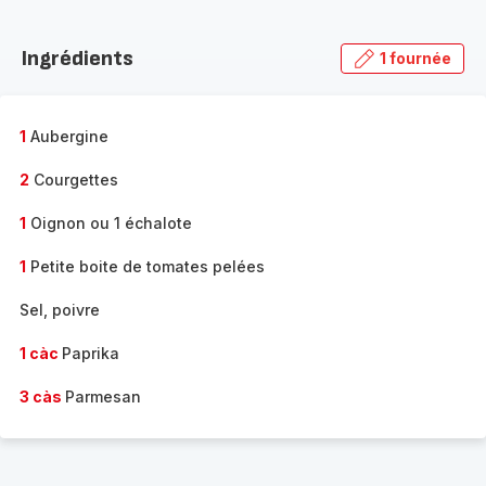
Découvrir
la
Ingrédients
1 fournée
gamme
complète
-
1
Aubergine
2
Courgettes
1
Oignon ou 1 échalote
1
Petite boite de tomates pelées
Sel, poivre
1 càc
Paprika
3 càs
Parmesan