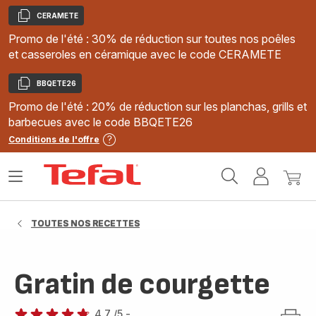
CERAMETE
Copier
Promo de l'été : 30% de réduction sur toutes nos poêles
et casseroles en céramique avec le code CERAMETE
BBQETE26
Copier
Promo de l'été : 20% de réduction sur les planchas, grills et
barbecues avec le code BBQETE26
Conditions de l'offre
Accueil
Ouvrir
Mon
Mon
Tefal
le
compte
panie
menu
TOUTES NOS RECETTES
Gratin de courgette
4.7
/5
-