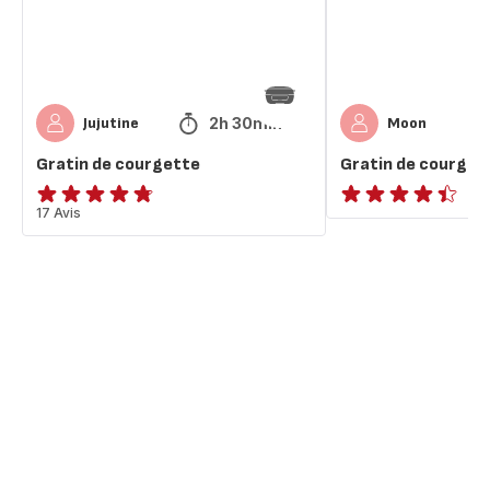
2h 30min
Jujutine
Moon
Gratin de courgette
Gratin de courget
ratings.4.7
17 Avis
ratings.4.4