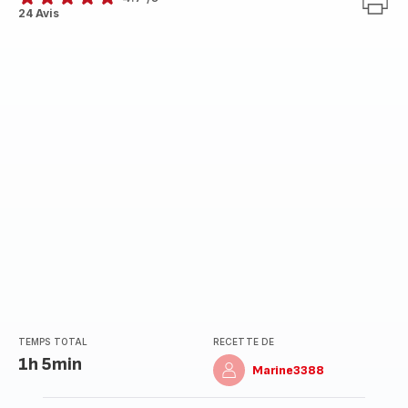
ratings.4.7
24 Avis
TEMPS TOTAL
RECETTE DE
1h 5min
Marine3388