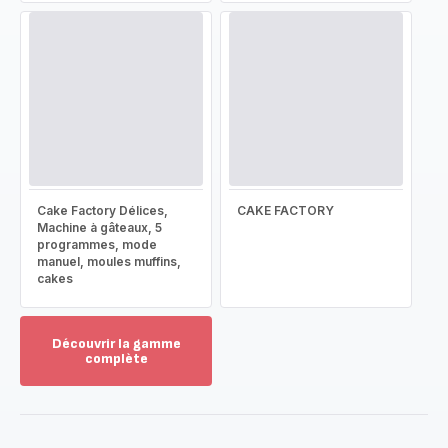
Cake Factory Délices,
CAKE FACTORY
Machine à gâteaux, 5
programmes, mode
manuel, moules muffins,
cakes
Découvrir la gamme
complète
Voir
plus...
-
Découvrir