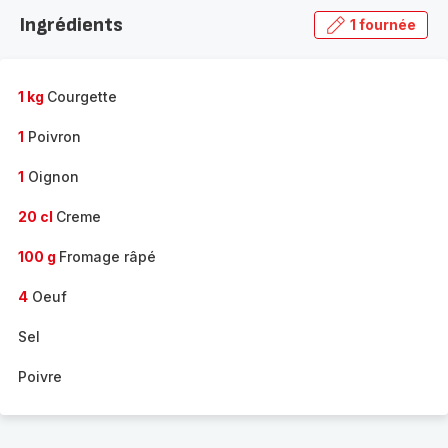
la
Ingrédients
1 fournée
gamme
complète
-
1 kg
Courgette
1
Poivron
1
Oignon
20 cl
Creme
100 g
Fromage râpé
4
Oeuf
Sel
Poivre