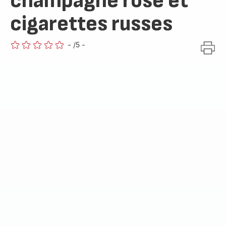
champagne rosé et
cigarettes russes
-
/5
-
ratings.0