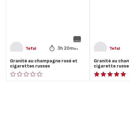
et
et
cigarettes
cigarette
russes
russe
3h 20min
Tefal
Tefal
Granité au champagne rosé et
Granité au champa
cigarettes russes
cigarette russe
ratings.0
ratings.NaN