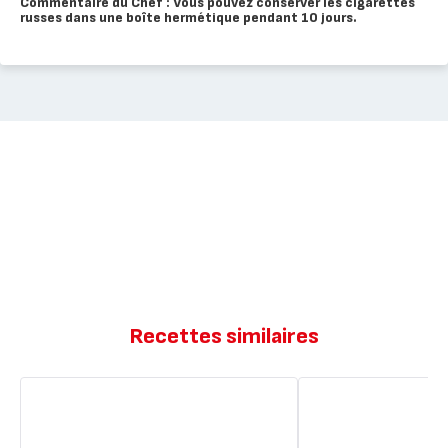
Commentaire du Chef : Vous pouvez conserver les cigarettes
russes dans une boîte hermétique pendant 10 jours.
Recettes similaires
Granité
Granité
au
au
champagne
champagne
rosé
rosé