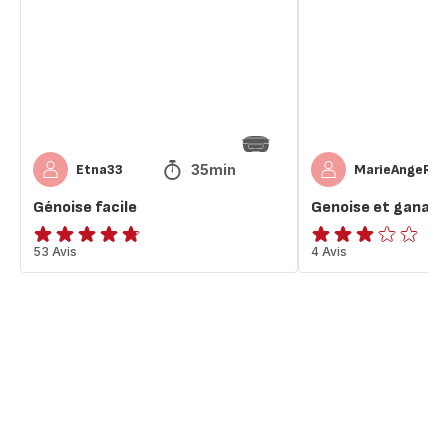
au
chocolat
35min
Etna33
MarieAngeRm
Génoise facile
Genoise et ganach
ratings.4.7
53 Avis
Avis
4 Avis
3
étoiles
(moyenne)