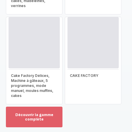
cakes, madeleines,
verrines
Cake Factory Délices,
CAKE FACTORY
Machine à gâteaux, 5
programmes, mode
manuel, moules muffins,
cakes
Découvrir la gamme
complète
Voir
plus...