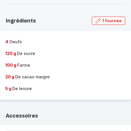
-
Découvrir
la
Ingrédients
1 fournée
gamme
complète
-
4
Oeufs
120 g
De sucre
100 g
Farine
20 g
De cacao maigre
5 g
De levure
Accessoires