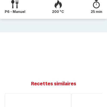
P6 - Manuel
200 °C
25 min
Recettes similaires
Génoise
Genoise
facile
et
ganache