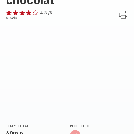
chocolat
4.3
/5
-
ratings.4.3
8 Avis
TEMPS TOTAL
RECETTE DE
40min