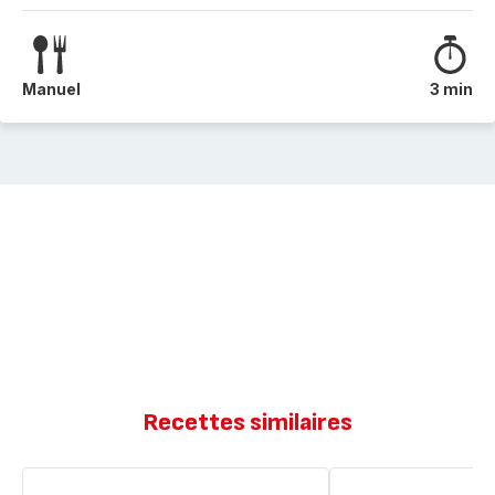
Manuel
3 min
Recettes similaires
Le
Gaufres