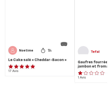
Cake
fourrées
salé
salées
« Cheddar-
au
Bacon »
jambon
et
fromage
1h
Noetime
Tefal
Le Cake salé « Cheddar-Bacon »
Gaufres fourrées 
jambon et fromag
ratings.4.9
17 Avis
Avis
1 Avis
1
étoile
(moyenne)