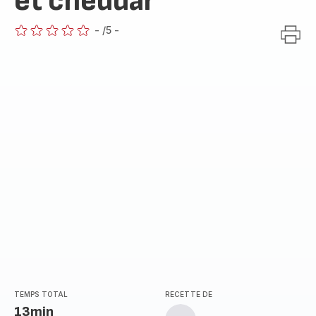
et cheddar
-
/5
-
ratings.0
TEMPS TOTAL
RECETTE DE
13min