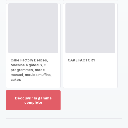
Cake Factory Délices,
CAKE FACTORY
Machine à gâteaux, 5
programmes, mode
manuel, moules muffins,
cakes
Découvrir la gamme
complète
Voir
plus...
-
Découvrir