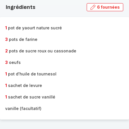
la
Ingrédients
6 fournées
gamme
complète
-
1
pot de yaourt nature sucré
3
pots de farine
2
pots de sucre roux ou cassonade
3
oeufs
1
pot d'huile de tournesol
1
sachet de levure
1
sachet de sucre vanillé
vanille (facultatif)