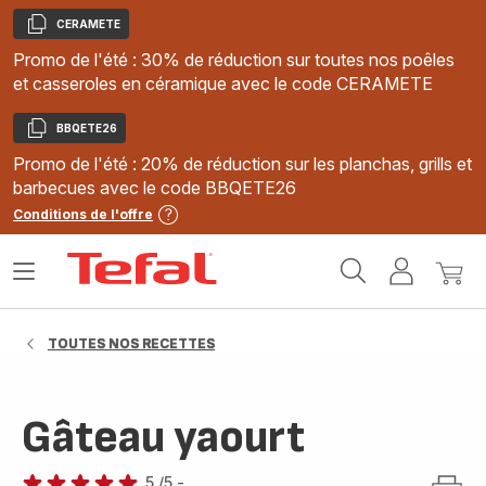
CERAMETE
Copier
Promo de l'été : 30% de réduction sur toutes nos poêles
et casseroles en céramique avec le code CERAMETE
BBQETE26
Copier
Promo de l'été : 20% de réduction sur les planchas, grills et
barbecues avec le code BBQETE26
Conditions de l'offre
Accueil
Ouvrir
Mon
Mon
Tefal
le
compte
panie
menu
TOUTES NOS RECETTES
Gâteau yaourt
5
/5
-