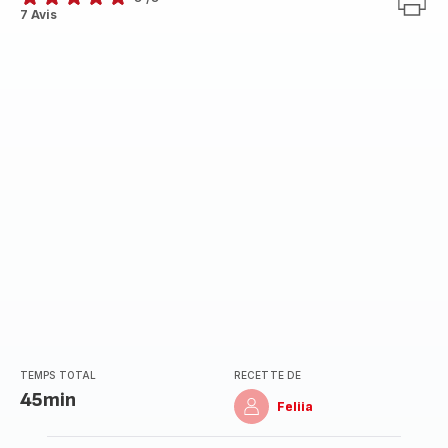
Avis
7 Avis
5
étoiles
(moyenne)
TEMPS TOTAL
RECETTE DE
45min
Feliia