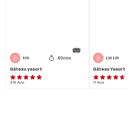
40min
titi
Lili Lili
Gâteau yaourt
Gâteau Yaourt
ratings.4.9
319 Avis
ratings.4.6
11 Avis