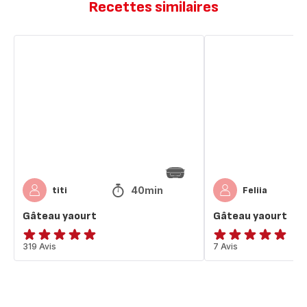
Recettes similaires
Gâteau
Gâteau
yaourt
yaourt
40min
titi
Feliia
Gâteau yaourt
Gâteau yaourt
ratings.4.9
319 Avis
Avis
7 Avis
5
étoiles
(moyenne)