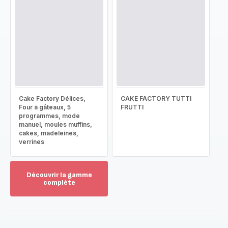
Cake Factory Délices,
CAKE FACTORY TUTTI
Four à gâteaux, 5
FRUTTI
programmes, mode
manuel, moules muffins,
cakes, madeleines,
verrines
Découvrir la gamme
complète
Voir
plus...
-
Découvrir