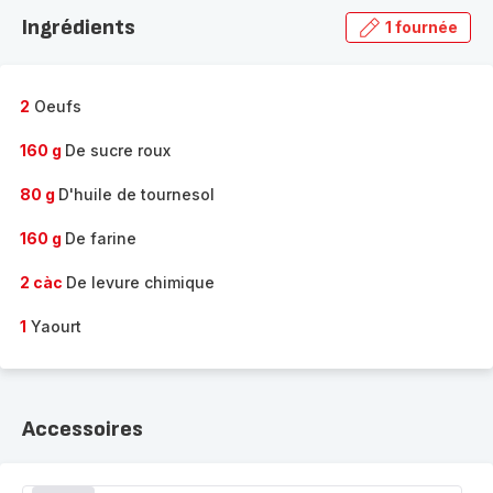
la
Ingrédients
1 fournée
gamme
complète
-
2
Oeufs
160 g
De sucre roux
80 g
D'huile de tournesol
160 g
De farine
2 càc
De levure chimique
1
Yaourt
Accessoires