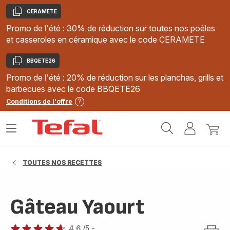
CERAMETE
Copier
Promo de l'été : 30% de réduction sur toutes nos poêles
et casseroles en céramique avec le code CERAMETE
BBQETE26
Copier
Promo de l'été : 20% de réduction sur les planchas, grills et
barbecues avec le code BBQETE26
Conditions de l'offre
Accueil
Ouvrir
Mon
Mon
Tefal
le
compte
panie
menu
TOUTES NOS RECETTES
Gâteau Yaourt
4.6
/5
-