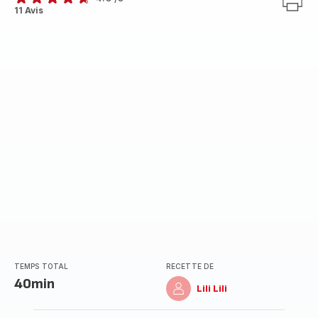
ratings.4.6
11 Avis
TEMPS TOTAL
RECETTE DE
40min
Lili Lili