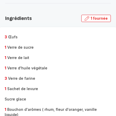
-
Découvrir
la
Ingrédients
1 fournée
gamme
complète
-
3
Œufs
1
Verre de sucre
1
Verre de lait
1
Verre d'huile végétale
3
Verre de farine
1
Sachet de levure
Sucre glace
1
Bouchon d'arômes ( rhum, fleur d'oranger, vanille
liquide)