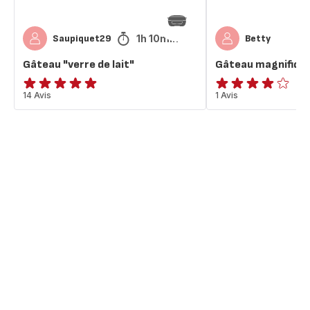
1h 10min
Saupiquet29
Betty
Gâteau "verre de lait"
Gâteau magnifiqu
ratings.4.9
14 Avis
Avis
1 Avis
4
étoiles
(moyenne)