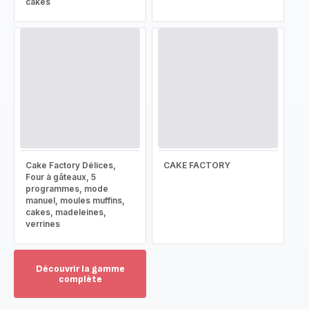
cakes
Cake Factory Délices,
CAKE FACTORY
Four à gâteaux, 5
programmes, mode
manuel, moules muffins,
cakes, madeleines,
verrines
Découvrir la gamme
complète
Voir
plus...