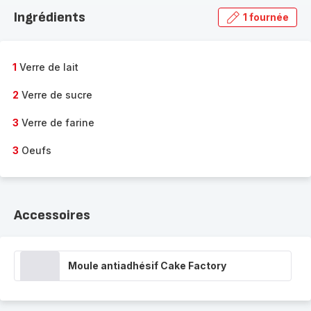
la
Ingrédients
1 fournée
gamme
complète
-
1
Verre de lait
2
Verre de sucre
3
Verre de farine
3
Oeufs
Accessoires
Moule antiadhésif Cake Factory