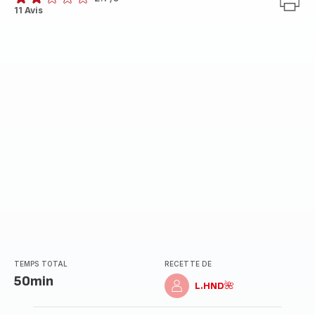
ratings.2.1
11 Avis
TEMPS TOTAL
RECETTE DE
50min
L.HND🌺