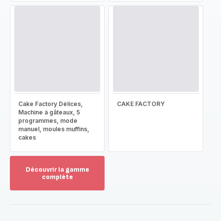
Cake Factory Délices,
CAKE FACTORY
Machine à gâteaux, 5
programmes, mode
manuel, moules muffins,
cakes
Découvrir la gamme
complète
Voir
plus...
-
Découvrir