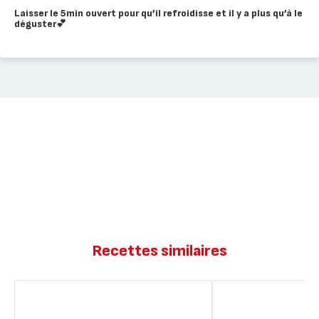
Laisser le 5min ouvert pour qu’il refroidisse et il y a plus qu’à le
déguster💕
Recettes similaires
Gâteau
Gâteau
nature
rapide
et
au