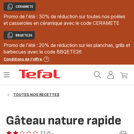
CERAMETE
Copier
Promo de l'été : 30% de réduction sur toutes nos poêles
et casseroles en céramique avec le code CERAMETE
BBQETE26
Copier
Promo de l'été : 20% de réduction sur les planchas, grills et
barbecues avec le code BBQETE26
Conditions de l'offre
Accueil
Ouvrir
Mon
Mon
Tefal
le
compte
panie
menu
TOUTES NOS RECETTES
Gâteau nature rapide
2.1
/5
-