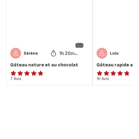
au
Nutella
chocolat
1h 20min
Séréna
Lulu
Gâteau nature et au chocolat
Gâteau rapide au 
ratings.4.7
7 Avis
ratings.4.7
10 Avis