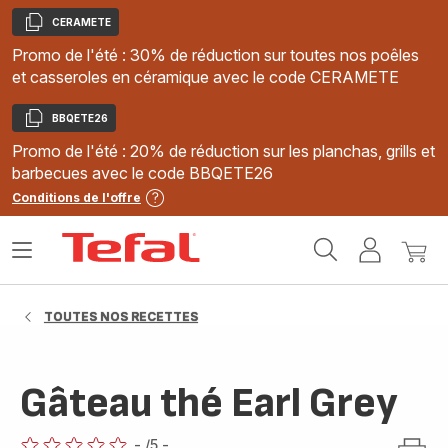
CERAMETE
Copier
Promo de l'été : 30% de réduction sur toutes nos poêles
et casseroles en céramique avec le code CERAMETE
BBQETE26
Copier
Promo de l'été : 20% de réduction sur les planchas, grills et
barbecues avec le code BBQETE26
Conditions de l'offre
Accueil
Ouvrir
Mon
Mon
Tefal
le
compte
panie
menu
TOUTES NOS RECETTES
Gâteau thé Earl Grey
-
/5
-