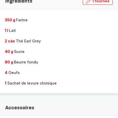
Ingrédients
1 fournée
gamme
complète
-
350 g
Farine
1 l
Lait
2 càs
Thé Earl Grey
40 g
Sucre
80 g
Beurre fondu
4
Oeufs
1
Sachet de levure chimique
Accessoires