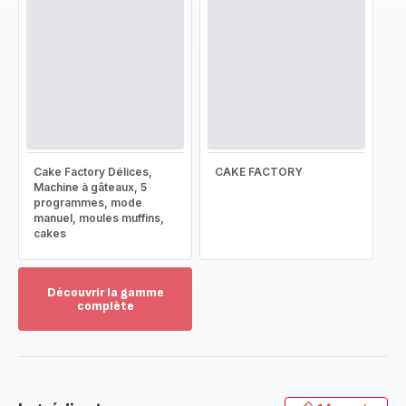
Cake Factory Délices,
CAKE FACTORY
Machine à gâteaux, 5
programmes, mode
manuel, moules muffins,
cakes
Découvrir la gamme
complète
Voir
plus...
-
Découvrir
la