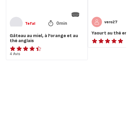
anglais
vero27
0min
Tefal
Yaourt au thé en g
Gâteau au miel, à l’orange et au
thé anglais
ratings.NaN
ratings.4.4
4 Avis