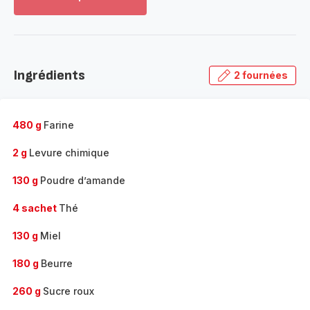
Voir
plus...
-
Découvrir
la
Ingrédients
2 fournées
gamme
complète
-
480 g
Farine
2 g
Levure chimique
130 g
Poudre d’amande
4 sachet
Thé
130 g
Miel
180 g
Beurre
260 g
Sucre roux