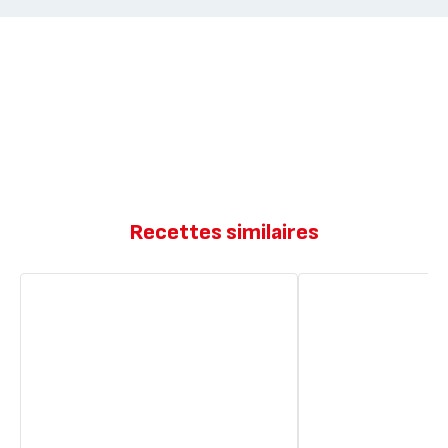
Recettes similaires
Gâteau
Gâteau
à
à
l’orange
l’orange