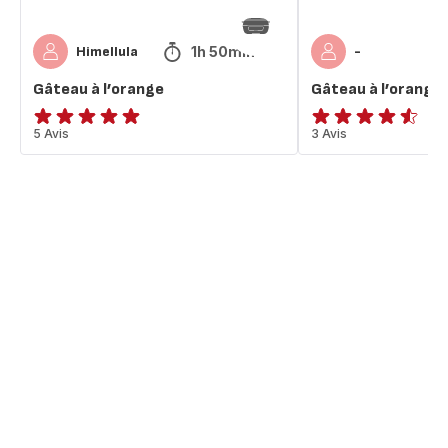
1h 50min
Himellula
-
Gâteau à l’orange
Gâteau à l’orange
Avis
5 Avis
ratings.4.5
3 Avis
5
étoiles
(moyenne)