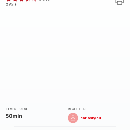
ratings.3.5
2 Avis
TEMPS TOTAL
RECETTE DE
50min
carloslylou