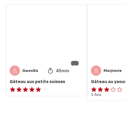
Gâteau
Gâteau
aux
au
petits
yaourt
suisses
(petit
suisse)
45min
Gwen84
Marjimrie
Gâteau aux petits suisses
Gâteau au yaourt (
ratings.NaN
Avis
3 Avis
3
étoiles
(moyenne)