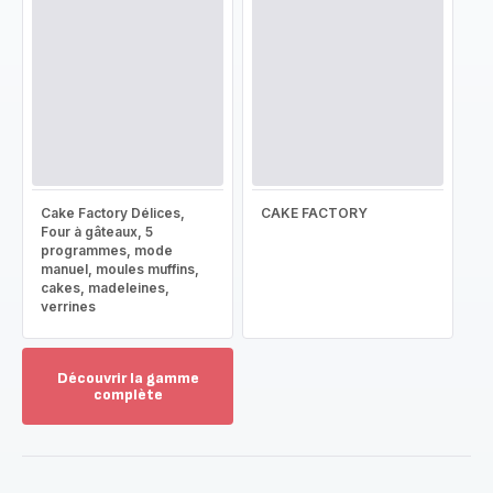
Cake Factory Délices,
CAKE FACTORY
Four à gâteaux, 5
programmes, mode
manuel, moules muffins,
cakes, madeleines,
verrines
Découvrir la gamme
complète
Voir
plus...
-
Découvrir