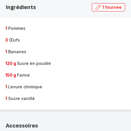
la
Ingrédients
1 fournée
gamme
complète
-
1
Pommes
3
Œufs
1
Bananes
120 g
Sucre en poudre
150 g
Farine
1
Levure chimique
1
Sucre vanillé
Accessoires