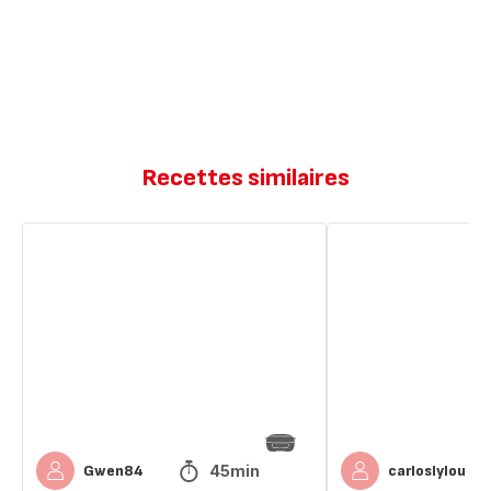
Recettes similaires
Gâteau
Gâteau
aux
suisse
petits
suisses
45min
Gwen84
carloslylou