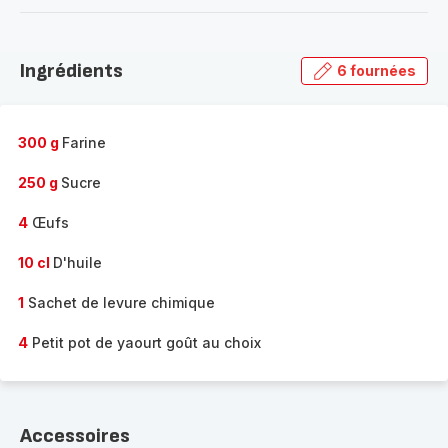
-
Découvrir
la
Ingrédients
6 fournées
gamme
complète
-
300 g
Farine
250 g
Sucre
4
Œufs
10 cl
D'huile
1
Sachet de levure chimique
4
Petit pot de yaourt goût au choix
Accessoires