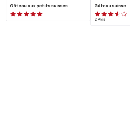
Gâteau aux petits suisses
Gâteau suisse
ratings.NaN
ratings.3.5
2 Avis