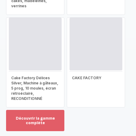
cakes, madeleines,
verrines
Cake Factory Délices
CAKE FACTORY
Silver, Machine à gâteaux,
5 prog, 10 moules, écran
rétroéclairé,
RECONDITIONNÉ
Découvrir la gamme
complète
Voir
plus...