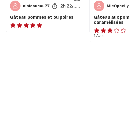
2h 22min
ninicoucou77
MleOpheliye
Gâteau pommes et ou poires
Gâteau aux pomme
caramélisées
ratings.NaN
Avis
1 Avis
3
étoiles
(moyenne)