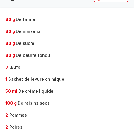
80 g
De farine
80 g
De maïzena
80 g
De sucre
80 g
De beurre fondu
3
Œufs
1
Sachet de levure chimique
50 ml
De crème liquide
100 g
De raisins secs
2
Pommes
2
Poires