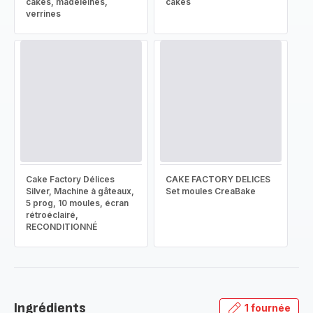
cakes, madeleines,
cakes
verrines
Cake Factory Délices
CAKE FACTORY DELICES
Silver, Machine à gâteaux,
Set moules CreaBake
5 prog, 10 moules, écran
rétroéclairé,
RECONDITIONNÉ
Ingrédients
1 fournée