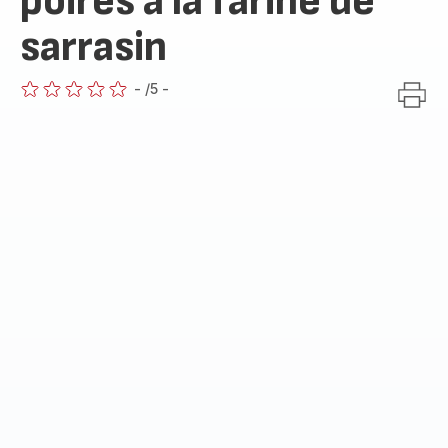
poires à la farine de
sarrasin
-
/5
-
ratings.0