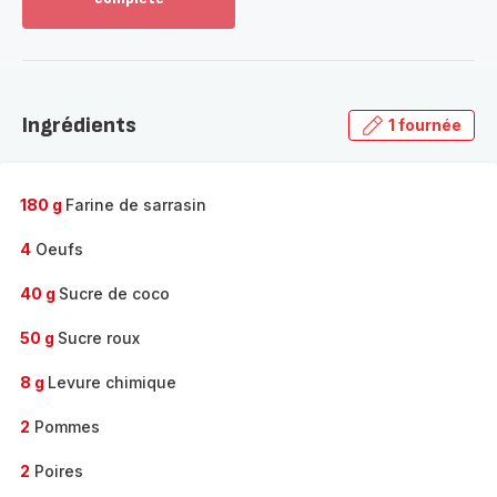
Voir
plus...
-
Découvrir
la
Ingrédients
1 fournée
gamme
complète
-
180 g
Farine de sarrasin
4
Oeufs
40 g
Sucre de coco
50 g
Sucre roux
8 g
Levure chimique
2
Pommes
2
Poires