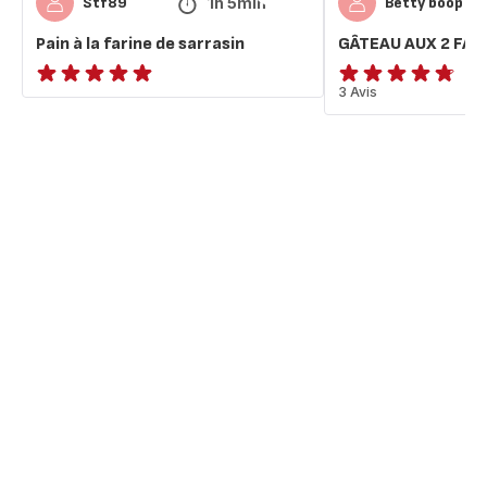
1h 5min
Stf89
Betty boop
Pain à la farine de sarrasin
GÂTEAU AUX 2 FAR
ratings.NaN
ratings.4.7
3 Avis