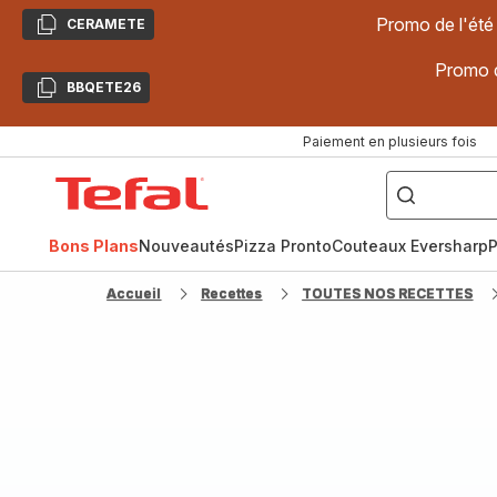
Promo de l'été
CERAMETE
Copier
Promo d
BBQETE26
Copier
Paiement en plusieurs fois
["Poêles
inox,
Accueil
Cake
Factory,
Tefal
Planchas,
Céramique..."]
Bons Plans
Nouveautés
Pizza Pronto
Couteaux Eversharp
P
Accueil
Recettes
TOUTES NOS RECETTES