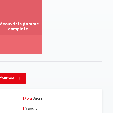
écouvrir la gamme
complète
ir
us...
couvrir
amme
mplète
 fournée
rimer
Ajouter
née
fournée
175 g
Sucre
1
Yaourt