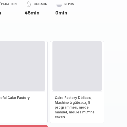
ÉPARATION
CUISSON
REPOS
n
45min
0min
efal Cake Factory
Cake Factory Délices,
Machine à gâteaux, 5
programmes, mode
manuel, moules muffins,
cakes