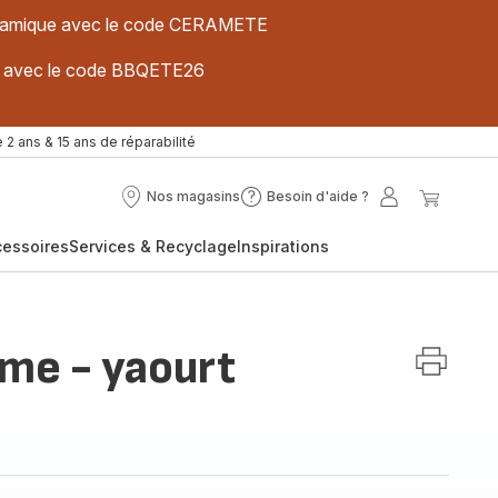
 céramique avec le code CERAMETE
ues avec le code BBQETE26
 2 ans & 15 ans de réparabilité
Nos magasins
Besoin d'aide ?
Nos
Besoin
Mon
Mon
magasins
d'aide
compte
panier
cessoires
Services & Recyclage
Inspirations
?
me - yaourt