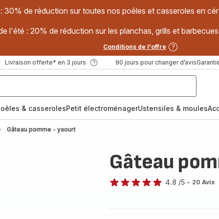
 : 30% de réduction sur toutes nos poêles et casseroles en
e l'été : 20% de réduction sur les planchas, grills et barbec
Conditions de l'offre
Livraison offerte* en 3 jours
90 jours pour changer d’avis
Garantie
oêles & casseroles
Petit électroménager
Ustensiles & moules
Ac
Gâteau pomme - yaourt
Gâteau pom
4.8
/5
-
20 Avis
ratings.4.8