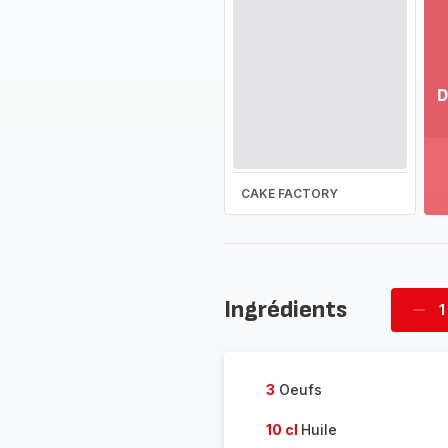
D
Vo
pl
-
Dé
CAKE FACTORY
la
g
co
-
Ingrédients
1
Supp
four
3
Oeufs
10 cl
Huile