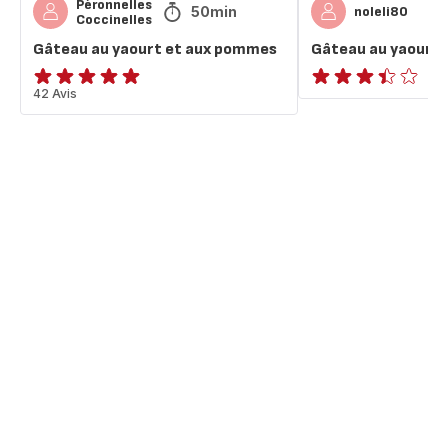
Péronnelles
50min
noleli80
Coccinelles
Gâteau au yaourt et aux pommes
Gâteau au yaourt
Avis
42 Avis
ratings.3.4
5
étoiles
(moyenne)