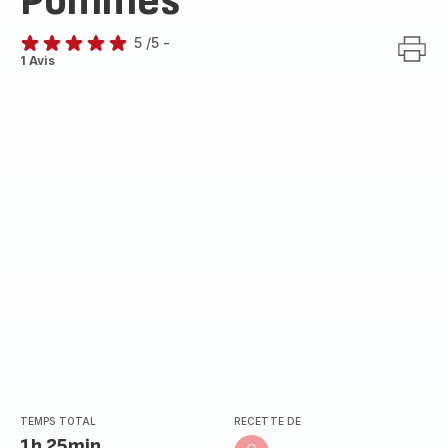
Pommes
5
/5
-
Avis
1 Avis
5
étoiles
(moyenne)
TEMPS TOTAL
RECETTE DE
1h 25min