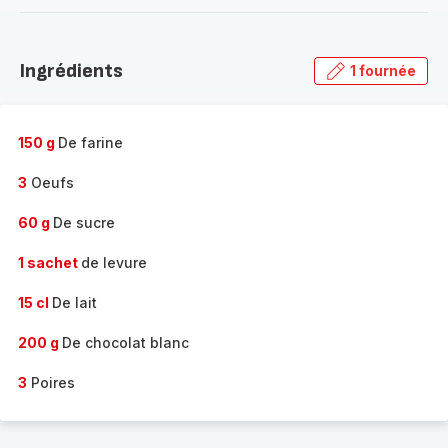
-
Découvrir
la
Ingrédients
1 fournée
gamme
complète
-
150 g
De farine
3
Oeufs
60 g
De sucre
1 sachet
de levure
15 cl
De lait
200 g
De chocolat blanc
3
Poires