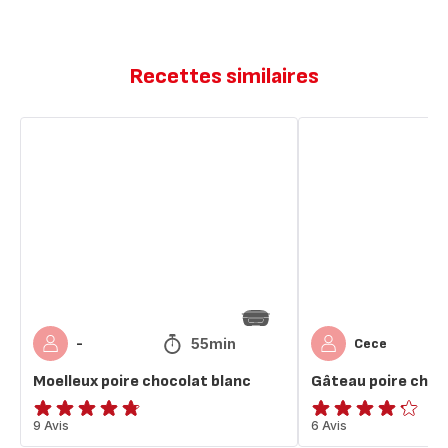
Recettes similaires
Moelleux
Gâteau
poire
poire
chocolat
chocolat
blanc
blanc
55min
-
Cece
Moelleux poire chocolat blanc
Gâteau poire choc
ratings.4.7
9 Avis
ratings.4.2
6 Avis