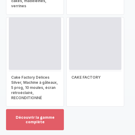
cakes, madeleines,
verrines
Cake Factory Délices
CAKE FACTORY
Silver, Machine à gâteaux,
5 prog, 10 moules, écran
rétroéclairé,
RECONDITIONNÉ
Découvrir la gamme
complète
Voir
plus...