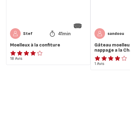
Chantilly
41min
Stef
sandoou
Moelleux à la confiture
Gâteau moelleux c
nappage a la Chant
Avis
18 Avis
Avis
1 Avis
4
4
étoiles
étoiles
(moyenne)
(moyenne)