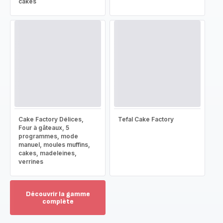
cakes
Cake Factory Délices,
Tefal Cake Factory
Four à gâteaux, 5
programmes, mode
manuel, moules muffins,
cakes, madeleines,
verrines
Découvrir la gamme
complète
Voir
plus...