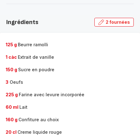
-
Découvrir
la
Ingrédients
2 fournées
gamme
complète
-
125 g
Beurre ramolli
1 càc
Extrait de vanille
150 g
Sucre en poudre
3
Oeufs
225 g
Farine avec levure incorporée
60 ml
Lait
160 g
Confiture au choix
20 cl
Creme liquide rouge