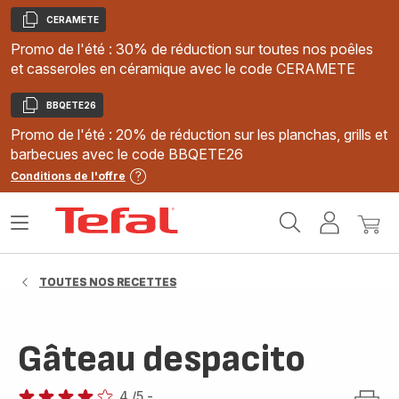
CERAMETE
Copier
Promo de l'été : 30% de réduction sur toutes nos poêles
et casseroles en céramique avec le code CERAMETE
BBQETE26
Copier
Promo de l'été : 20% de réduction sur les planchas, grills et
barbecues avec le code BBQETE26
Conditions de l'offre
Accueil
Ouvrir
Mon
Mon
Tefal
le
compte
panie
menu
TOUTES NOS RECETTES
Gâteau despacito
4
/5
-