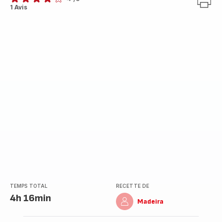
Avis
1 Avis
4
étoiles
(moyenne)
TEMPS TOTAL
RECETTE DE
4h 16min
Madeira