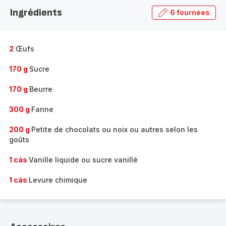
la
Ingrédients
6 fournées
gamme
complète
-
2
Œufs
170 g
Sucre
170 g
Beurre
300 g
Farine
200 g
Petite de chocolats ou noix ou autres selon les
goûts
1 càs
Vanille liquide ou sucre vanillé
1 càs
Levure chimique