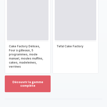
Cake Factory Délices,
Tefal Cake Factory
Four à gâteaux, 5
programmes, mode
manuel, moules muffins,
cakes, madeleines,
verrines
Découvrir la gamme
complète
Voir
plus...
-
Découvrir