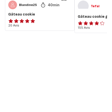
40min
Blandine25
Tefal
Gâteau cookie
Gâteau cookie gé
Avis
20 Avis
ratings.4.2
155 Avis
5
étoiles
(moyenne)