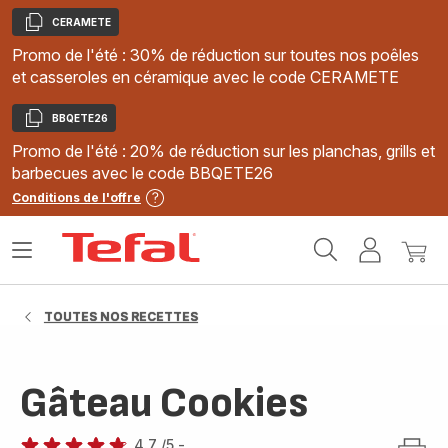
CERAMETE
Copier
Promo de l'été : 30% de réduction sur toutes nos poêles
et casseroles en céramique avec le code CERAMETE
BBQETE26
Copier
Promo de l'été : 20% de réduction sur les planchas, grills et
barbecues avec le code BBQETE26
Conditions de l'offre
Accueil
Ouvrir
Mon
Mon
Tefal
le
compte
panie
menu
TOUTES NOS RECETTES
Gâteau Cookies
4.7
/5
-