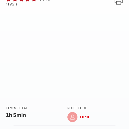
ratings.4.7
11 Avis
TEMPS TOTAL
RECETTE DE
1h 5min
Ludii