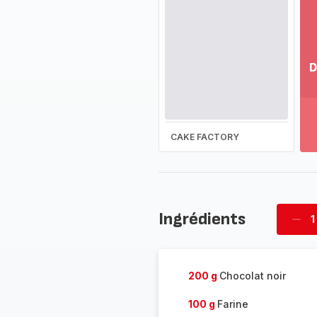
D
Vo
pl
-
Dé
CAKE FACTORY
la
g
co
-
Ingrédients
1
Supp
four
200 g
Chocolat noir
100 g
Farine