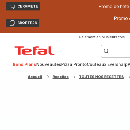
Promo de l'été
CERAMETE
Copier
Promo d
BBQETE26
Copier
Paiement en plusieurs fois
["Poêles
inox,
Accueil
Cake
Factory,
Tefal
Planchas,
Céramique..."]
Bons Plans
Nouveautés
Pizza Pronto
Couteaux Eversharp
P
Accueil
Recettes
TOUTES NOS RECETTES