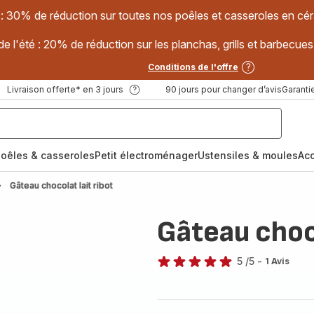
 : 30% de réduction sur toutes nos poêles et casseroles en
e l'été : 20% de réduction sur les planchas, grills et barbec
Conditions de l'offre
Livraison offerte* en 3 jours
90 jours pour changer d’avis
Garantie
oêles & casseroles
Petit électroménager
Ustensiles & moules
Ac
Gâteau chocolat lait ribot
Gâteau choco
5
/5
-
1 Avis
Avis
5
étoiles