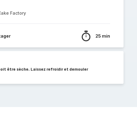
Cake Factory
tager
25 min
 doit être sèche. Laissez refroidir et demouler