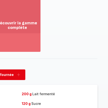
écouvrir la gamme
complète
ir
us...
couvrir
amme
mplète
 fournée
rimer
Ajouter
née
fournée
200 g
Lait fermenté
120 g
Sucre