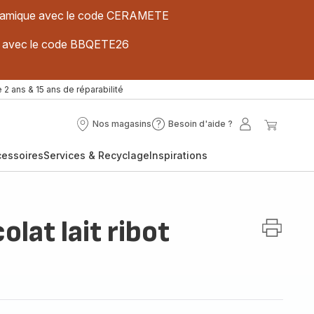
 céramique avec le code CERAMETE
ues avec le code BBQETE26
 2 ans & 15 ans de réparabilité
Nos magasins
Besoin d'aide ?
Nos
Besoin
Mon
Mon
magasins
d'aide
compte
panier
cessoires
Services & Recyclage
Inspirations
?
lat lait ribot