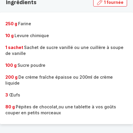
Ingrédients
1 fournée
gamme
complète
-
250 g
Farine
10 g
Levure chimique
1 sachet
Sachet de sucre vanillé ou une cuillère à soupe
de vanille
100 g
Sucre poudre
200 g
De crème fraîche épaisse ou 200ml de crème
liquide
3
Œufs
80 g
Pépites de chocolat,ou une tablette à vos goûts
couper en petits morceaux