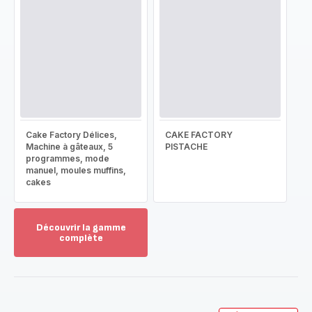
Cake Factory Délices,
CAKE FACTORY
Machine à gâteaux, 5
PISTACHE
programmes, mode
manuel, moules muffins,
cakes
Découvrir la gamme
complète
Voir
plus...
-
Découvrir
la