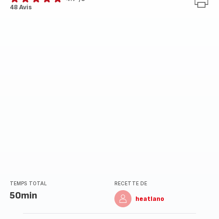
ratings.4.7
48 Avis
TEMPS TOTAL
RECETTE DE
50min
heatlano