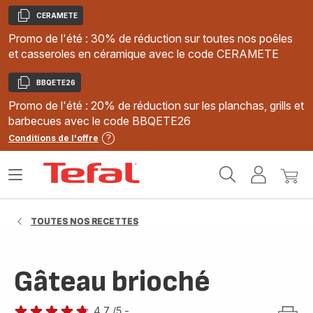
CERAMETE
Copier
Promo de l'été : 30% de réduction sur toutes nos poêles
et casseroles en céramique avec le code CERAMETE
BBQETE26
Copier
Promo de l'été : 20% de réduction sur les planchas, grills et
barbecues avec le code BBQETE26
Conditions de l'offre
Accueil
Ouvrir
Mon
Mon
Tefal
le
compte
panie
menu
TOUTES NOS RECETTES
Gâteau brioché
4.7
/5
-