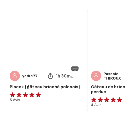
Placek
Gâteau
(gâteau
de
brioché
brioche
polonais)
(presque)
perdue
Pascale
1h 30min
yorka77
THIROUX
Placek (gâteau brioché polonais)
Gâteau de brioche
perdue
Avis
5 Avis
ratings.4.8
4 Avis
5
étoiles
(moyenne)