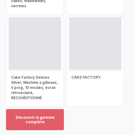
cakes, madeleines,
verrines
Cake Factory Délices
CAKE FACTORY
Silver, Machine à gâteaux,
5 prog, 10 moules, écran
rétroéclairé,
RECONDITIONNÉ
Découvrir la gamme
complète
Voir
plus...