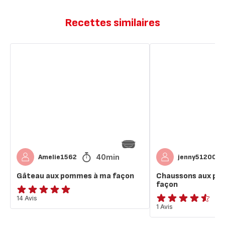
Recettes similaires
Gâteau
Chaussons
aux
aux
pommes
pommes
à
à
ma
ma
façon
façon
40min
Amelie1562
jenny51200
Gâteau aux pommes à ma façon
Chaussons aux po
façon
Avis
14 Avis
ratings.4.5
1 Avis
5
étoiles