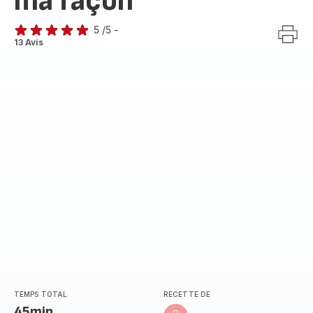
ma façon
5
/5
-
Avis
13 Avis
5
étoiles
(moyenne)
TEMPS TOTAL
RECETTE DE
45min