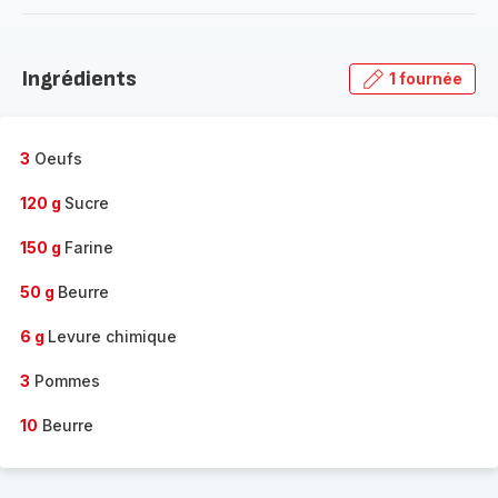
-
Découvrir
la
Ingrédients
1 fournée
gamme
complète
-
3
Oeufs
120 g
Sucre
150 g
Farine
50 g
Beurre
6 g
Levure chimique
3
Pommes
10
Beurre