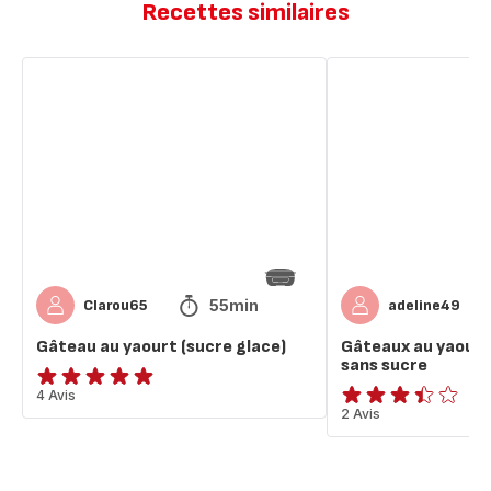
Recettes similaires
Gâteau
Gâteaux
au
au
yaourt
yaourt
(sucre
individuels
glace)
sans
sucre
55min
Clarou65
adeline49
Gâteau au yaourt (sucre glace)
Gâteaux au yaourt 
sans sucre
Avis
4 Avis
ratings.3.4
2 Avis
5
étoiles
(moyenne)