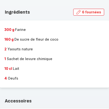
Découvrir
la
Ingrédients
6 fournées
gamme
complète
-
300 g
Farine
160 g
De sucre de fleur de coco
2
Yaourts nature
1
Sachet de levure chimique
10 cl
Lait
4
Oeufs
Accessoires