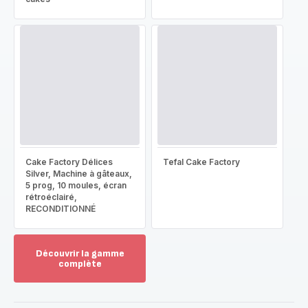
Cake Factory Délices
Tefal Cake Factory
Silver, Machine à gâteaux,
5 prog, 10 moules, écran
rétroéclairé,
RECONDITIONNÉ
Découvrir la gamme
complète
Voir
plus...
-