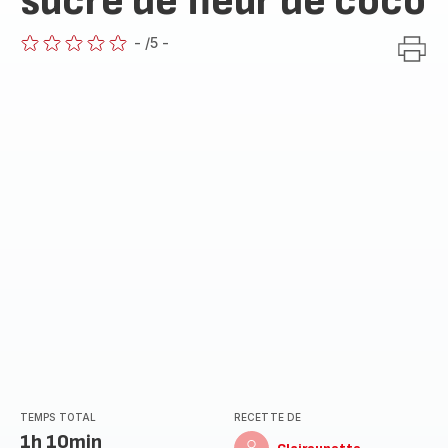
sucre de fleur de coco
-
/5
-
ratings.0
TEMPS TOTAL
RECETTE DE
1h 10min