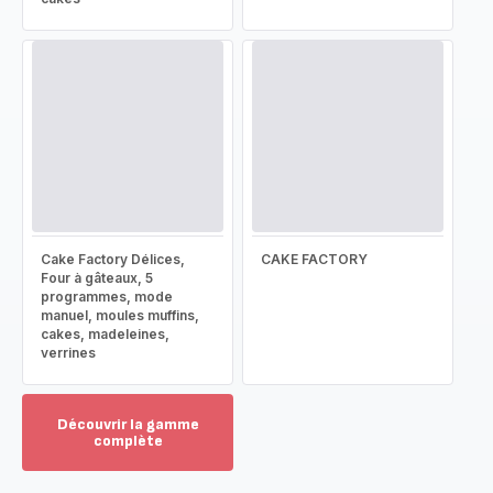
Cake Factory Délices,
CAKE FACTORY
Four à gâteaux, 5
programmes, mode
manuel, moules muffins,
cakes, madeleines,
verrines
Découvrir la gamme
complète
Voir
plus...