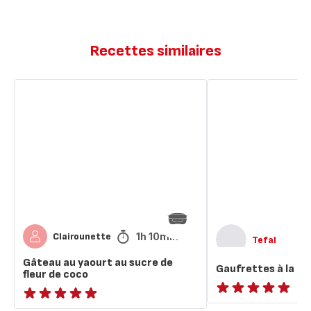
Recettes similaires
Gâteau
Gaufrettes
au
à
yaourt
la
au
cassonade
sucre
de
fleur
de
coco
1h 10min
Clairounette
Tefal
Gâteau au yaourt au sucre de
Gaufrettes à la c
fleur de coco
ratings.NaN
ratings.NaN