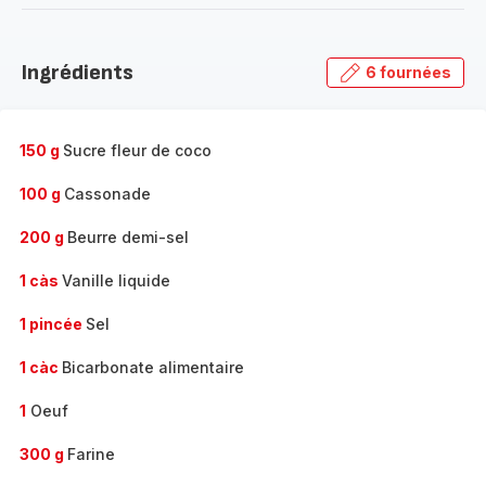
-
Découvrir
la
Ingrédients
6 fournées
gamme
complète
-
150 g
Sucre fleur de coco
100 g
Cassonade
200 g
Beurre demi-sel
1 càs
Vanille liquide
1 pincée
Sel
1 càc
Bicarbonate alimentaire
1
Oeuf
300 g
Farine