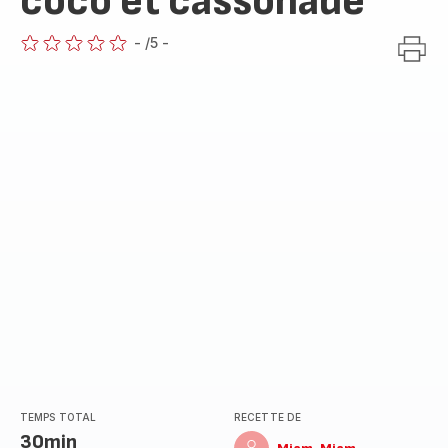
coco et cassonade
-
/5
-
ratings.0
TEMPS TOTAL
RECETTE DE
30min