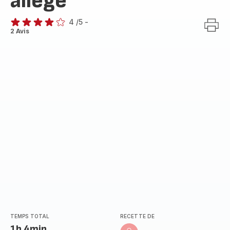
allégé
4
/5
-
Avis
2 Avis
4
étoiles
(moyenne)
TEMPS TOTAL
RECETTE DE
1h 4min