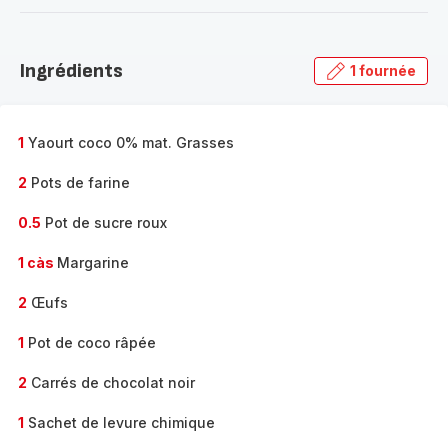
-
Découvrir
la
Ingrédients
1 fournée
gamme
complète
-
1
Yaourt coco 0% mat. Grasses
2
Pots de farine
0.5
Pot de sucre roux
1 càs
Margarine
2
Œufs
1
Pot de coco râpée
2
Carrés de chocolat noir
1
Sachet de levure chimique