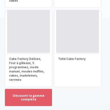
cakes
Cake Factory Délices,
Tefal Cake Factory
Four à gâteaux, 5
programmes, mode
manuel, moules muffins,
cakes, madeleines,
verrines
Découvrir la gamme
complète
Voir
plus...