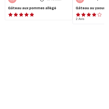
Gâteau aux pommes allégé
Gâteau au yaourt 
ratings.NaN
Avis
2 Avis
4
étoiles
(moyenne)