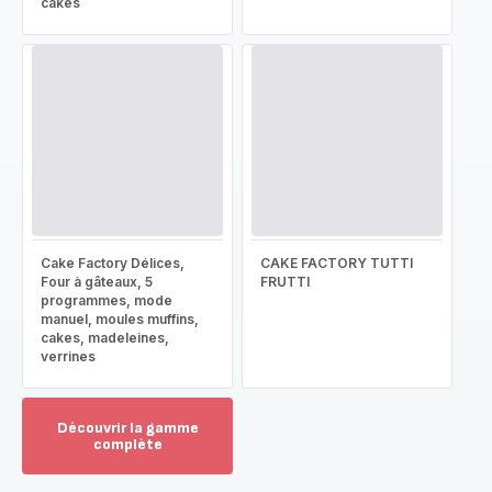
cakes
Cake Factory Délices,
CAKE FACTORY TUTTI
Four à gâteaux, 5
FRUTTI
programmes, mode
manuel, moules muffins,
cakes, madeleines,
verrines
Découvrir la gamme
complète
Voir
plus...