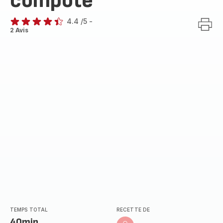
compote
4.4
/5
-
ratings.4.4
2 Avis
TEMPS TOTAL
RECETTE DE
40min