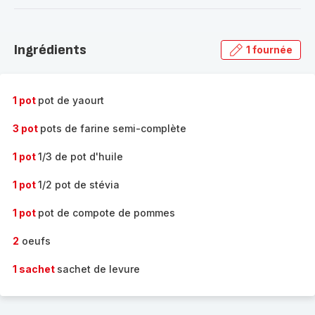
-
Découvrir
la
Ingrédients
1 fournée
gamme
complète
-
1 pot
pot de yaourt
3 pot
pots de farine semi-complète
1 pot
1/3 de pot d'huile
1 pot
1/2 pot de stévia
1 pot
pot de compote de pommes
2
oeufs
1 sachet
sachet de levure