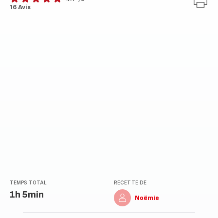
ratings.4.7
16 Avis
TEMPS TOTAL
RECETTE DE
1h 5min
Noëmie