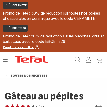
CERAMETE
Copier
Promo de l'été : 30% de réduction sur toutes nos poêles
et casseroles en céramique avec le code CERAMETE
BBQETE26
Copier
Promo de l'été : 20% de réduction sur les planchas, grills et
barbecues avec le code BBQETE26
Conditions de l'offre
Accueil
Ouvrir
Mon
Mon
Tefal
le
compte
panie
menu
TOUTES NOS RECETTES
Gâteau au pépites
4.7
/5
-