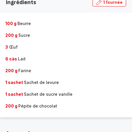
Ingrédients
1 fournée
gamme
complète
-
100 g
Beurre
200 g
Sucre
3
Œuf
6 càs
Lait
200 g
Farine
1 sachet
Sachet de levure
1 sachet
Sachet de sucre vanille
200 g
Pépite de chocolat