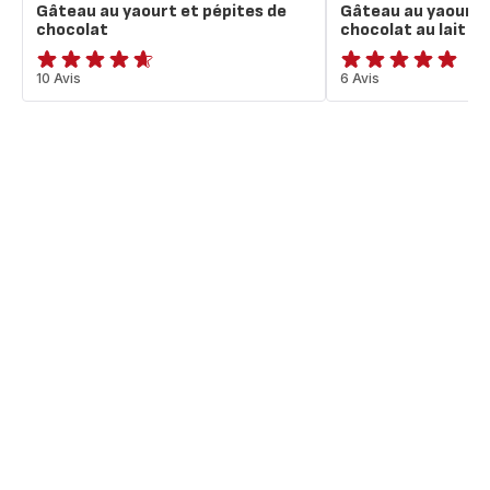
Gâteau au yaourt et pépites de
Gâteau au yaourt 
chocolat
chocolat au lait
ratings.4.6
10 Avis
Avis
6 Avis
5
étoiles
(moyenne)