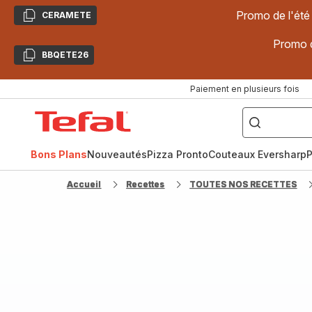
Promo de l'été
CERAMETE
Copier
Promo d
BBQETE26
Copier
Paiement en plusieurs fois
["Poêles
inox,
Accueil
Cake
Factory,
Tefal
Planchas,
Céramique..."]
Bons Plans
Nouveautés
Pizza Pronto
Couteaux Eversharp
P
Accueil
Recettes
TOUTES NOS RECETTES