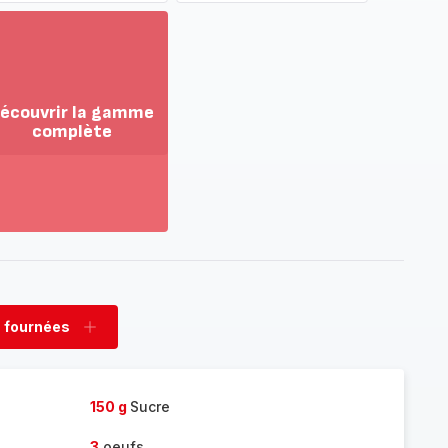
écouvrir la gamme
complète
ir
us...
couvrir
amme
mplète
 fournées
rimer
Ajouter
nées
fournées
150 g
Sucre
3
oeufs