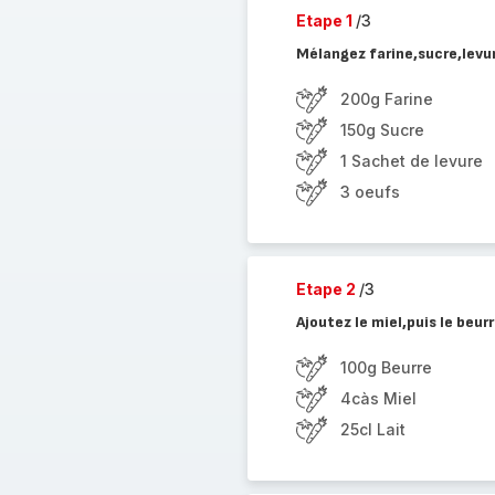
Etape 1
/3
Mélangez farine,sucre,levu
200g Farine
150g Sucre
1 Sachet de levure
3 oeufs
Etape 2
/3
Ajoutez le miel,puis le beu
100g Beurre
4càs Miel
25cl Lait