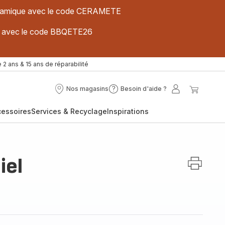
 céramique avec le code CERAMETE
ues avec le code BBQETE26
 2 ans & 15 ans de réparabilité
Nos magasins
Besoin d'aide ?
Nos
Besoin
Mon
Mon
magasins
d'aide
compte
panier
cessoires
Services & Recyclage
Inspirations
?
iel