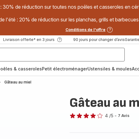
 : 30% de réduction sur toutes nos poêles et casseroles en
e l'été : 20% de réduction sur les planchas, grills et barbec
Conditions de l'offre
Livraison offerte* en 3 jours
90 jours pour changer d’avis
Garantie
oêles & casseroles
Petit électroménager
Ustensiles & moules
Ac
Gâteau au miel
Gâteau au m
4
/5
-
7 Avis
Avis
4
étoiles