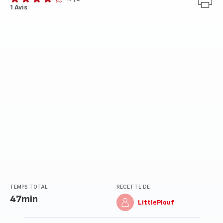
Avis
1 Avis
4
étoiles
(moyenne)
TEMPS TOTAL
RECETTE DE
47min
LittlePlouf