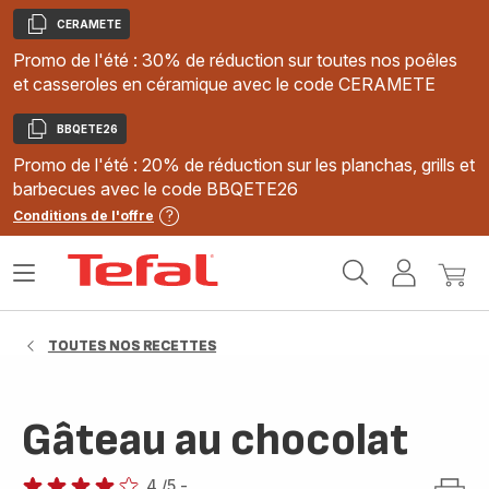
CERAMETE
Copier
Promo de l'été : 30% de réduction sur toutes nos poêles
et casseroles en céramique avec le code CERAMETE
BBQETE26
Copier
Promo de l'été : 20% de réduction sur les planchas, grills et
barbecues avec le code BBQETE26
Conditions de l'offre
Accueil
Ouvrir
Mon
Mon
Tefal
le
compte
panie
menu
TOUTES NOS RECETTES
Gâteau au chocolat
4
/5
-