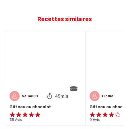
Recettes similaires
Gâteau
Gâteau
au
au
chocolat
chocolat
45min
Vallou33
Elodie
Gâteau au chocolat
Gâteau au chocola
ratings.4.8
55 Avis
Avis
9 Avis
4