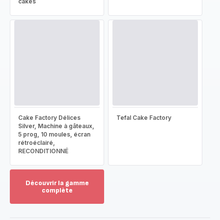
cakes
Cake Factory Délices
Tefal Cake Factory
Silver, Machine à gâteaux,
5 prog, 10 moules, écran
rétroéclairé,
RECONDITIONNÉ
Découvrir la gamme
complète
Voir
plus...
-