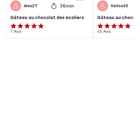
36min
Alex27
Vallou33
Gâteau au chocolat des écoliers
Gâteau au chocola
ratings.4.8
7 Avis
ratings.4.8
55 Avis