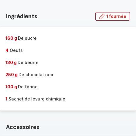
Découvrir
la
Ingrédients
1 fournée
gamme
complète
-
160 g
De sucre
4
Oeufs
130 g
De beurre
250 g
De chocolat noir
100 g
De farine
1
Sachet de levure chimique
Accessoires