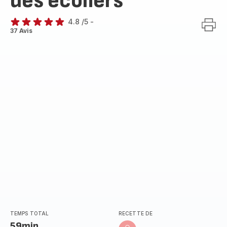
des écoliers
4.8
/5
-
ratings.4.8
37 Avis
TEMPS TOTAL
RECETTE DE
59min