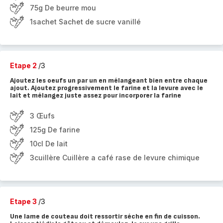
75g De beurre mou
1sachet Sachet de sucre vanillé
Etape 2
/3
Ajoutez les oeufs un par un en mélangeant bien entre chaque
ajout. Ajoutez progressivement le farine et la levure avec le
lait et mélangez juste assez pour incorporer la farine
3 Œufs
125g De farine
10cl De lait
3cuillère Cuillère a café rase de levure chimique
Etape 3
/3
Une lame de couteau doit ressortir séche en fin de cuisson.