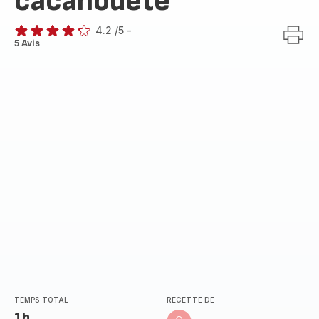
cacahouète
4.2
/5
-
ratings.4.2
5 Avis
TEMPS TOTAL
RECETTE DE
1h