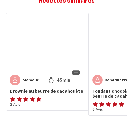
Recettes similaires
Brownie
Fondant
au
chocolat
beurre
cœur
de
coulant
cacahouète
beurre
de
cacahouète
45min
Mamour
sandrinette
Brownie au beurre de cacahouète
Fondant chocolat 
beurre de cacaho
Avis
2 Avis
ratings.4.9
9 Avis
5
étoiles
(moyenne)