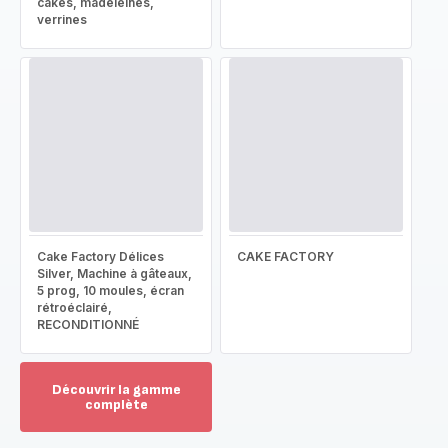
cakes, madeleines,
verrines
Cake Factory Délices
CAKE FACTORY
Silver, Machine à gâteaux,
5 prog, 10 moules, écran
rétroéclairé,
RECONDITIONNÉ
Découvrir la gamme
complète
Voir
plus...