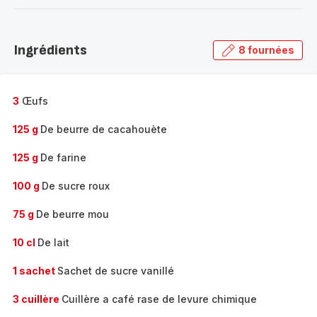
-
Découvrir
la
Ingrédients
8 fournées
gamme
complète
-
3
Œufs
125 g
De beurre de cacahouète
125 g
De farine
100 g
De sucre roux
75 g
De beurre mou
10 cl
De lait
1 sachet
Sachet de sucre vanillé
3 cuillère
Cuillère a café rase de levure chimique