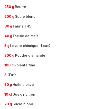
250 g
Beurre
200 g
Sucre blond
80 g
Farine T45
40 g
Fécule de maïs
5 g
Levure chimique (1 càc)
200 g
Poudre d'amande
100 g
Polenta fine
3
Œufs
50 g
Huile d'olive
10 cl
Jus de citron
70 g
Sucre blond