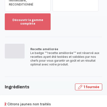
rétroéclairé,
RECONDITIONNÉ
Découvrir la gamme
complète
Voir
plus...
-
Découvrir
la
Recette améliorée
gamme
Le badge ""recette améliorée"" est réservé aux
complète
recettes ayant été testées et validées par nos
-
chefs pour vous garantir un goût et un résultat
optimal avec votre produit.
Ingrédients
1 fournée
2
Citrons jaunes non traités