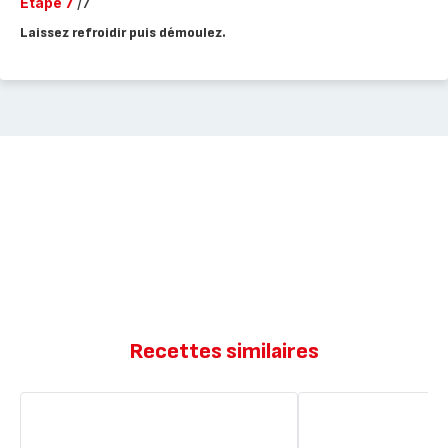
Etape 7
/7
Laissez refroidir puis démoulez.
Recettes similaires
Courgettes
Gâteaux
à
au
l'huile
yaourt