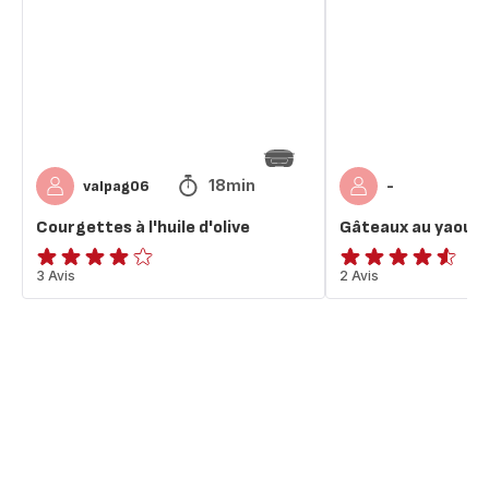
d'olive
sans
huile
18min
valpag06
-
Courgettes à l'huile d'olive
Gâteaux au yaourt 
Avis
3 Avis
ratings.4.5
2 Avis
4
étoiles
(moyenne)