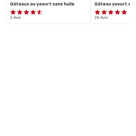
Gâteaux au yaourt sans huile
Gâteau yaourt au 
ratings.4.5
2 Avis
ratings.4.9
28 Avis