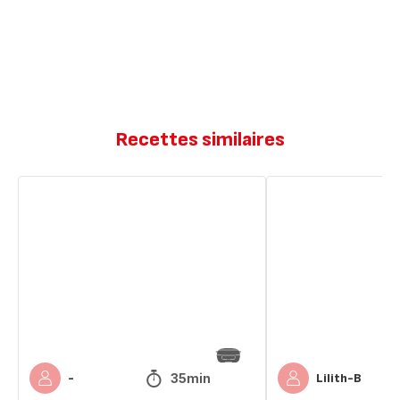
Recettes similaires
Gâteaux
Gâteau
au
yaourt
yaourt
au
sans
Nutella
huile
35min
-
Lilith-B