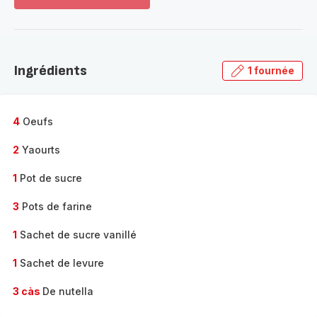
Voir
plus...
-
Découvrir
la
Ingrédients
1 fournée
gamme
complète
-
4
Oeufs
2
Yaourts
1
Pot de sucre
3
Pots de farine
1
Sachet de sucre vanillé
1
Sachet de levure
3 càs
De nutella