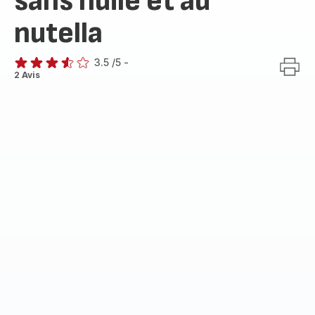
sans huile et au
nutella
3.5
/5
-
ratings.3.5
2 Avis