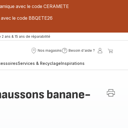
 céramique avec le code CERAMETE
ues avec le code BBQETE26
 2 ans & 15 ans de réparabilité
Nos magasins
Besoin d'aide ?
Nos
Besoin
Mon
Mon
magasins
d'aide
compte
panier
cessoires
Services & Recyclage
Inspirations
?
haussons banane-