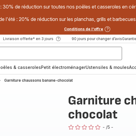
 : 30% de réduction sur toutes nos poêles et casseroles en
e l'été : 20% de réduction sur les planchas, grills et barbec
Conditions de l'offre
Livraison offerte* en 3 jours
90 jours pour changer d’avis
Garantie
oêles & casseroles
Petit électroménager
Ustensiles & moules
Ac
Garniture chaussons banane-chocolat
Garniture c
chocolat
-
/5
-
ratings.0