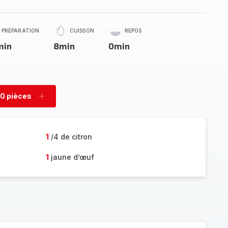
PRÉPARATION
CUISSON
REPOS
min
8min
0min
0 pièces
rimer
Ajouter
es
pièces
1
/4 de citron
1
jaune d’œuf