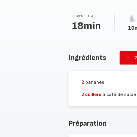
TEMPS TOTAL
18min
10
Ingrédients
2
Supp
pièc
2
bananes
2 cuillère
à café de sucre
Préparation