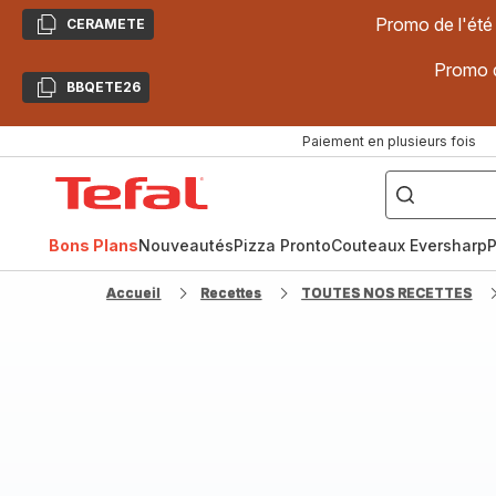
Promo de l'été
CERAMETE
Copier
Promo d
BBQETE26
Copier
Paiement en plusieurs fois
["Poêles
inox,
Accueil
Cake
Factory,
Tefal
Planchas,
Céramique..."]
Bons Plans
Nouveautés
Pizza Pronto
Couteaux Eversharp
P
Accueil
Recettes
TOUTES NOS RECETTES