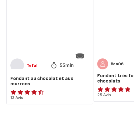
au
très
chocolat
fondant
et
aux
aux
2
marrons
chocolats
Ben06
55min
Tefal
Fondant très fond
Fondant au chocolat et aux
chocolats
marrons
ratings.4.6
25 Avis
ratings.4.4
13 Avis