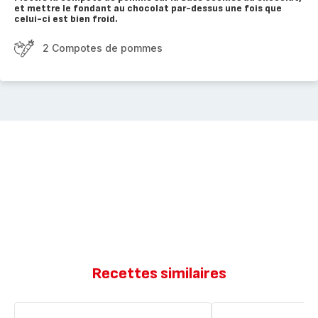
et mettre le fondant au chocolat par-dessus une fois que
celui-ci est bien froid.
2 Compotes de pommes
Recettes similaires
Fondant
Fondant