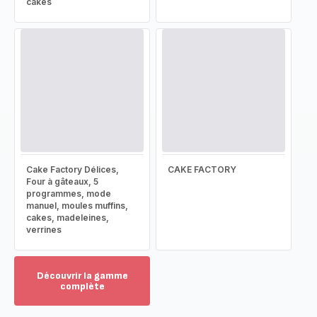
cakes
Cake Factory Délices,
CAKE FACTORY
Four à gâteaux, 5
programmes, mode
manuel, moules muffins,
cakes, madeleines,
verrines
Découvrir la gamme
complète
Voir
plus...