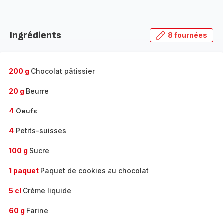
-
Découvrir
la
Ingrédients
8 fournées
gamme
complète
-
200 g
Chocolat pâtissier
20 g
Beurre
4
Oeufs
4
Petits-suisses
100 g
Sucre
1 paquet
Paquet de cookies au chocolat
5 cl
Crème liquide
60 g
Farine