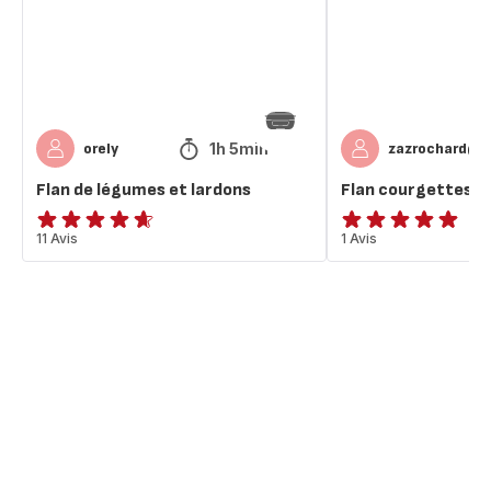
1h 5min
orely
zazrochard@g
Flan de légumes et lardons
Flan courgettes
ratings.4.6
11 Avis
Avis
1 Avis
5
étoiles
(moyenne)