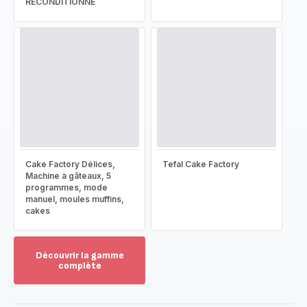
RECONDITIONNÉ
Cake Factory Délices,
Tefal Cake Factory
Machine à gâteaux, 5
programmes, mode
manuel, moules muffins,
cakes
Découvrir la gamme
complète
Voir
plus...
-