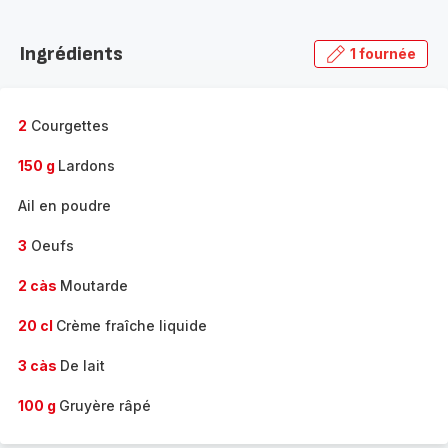
Découvrir
la
Ingrédients
1 fournée
gamme
complète
-
2
Courgettes
150 g
Lardons
Ail en poudre
3
Oeufs
2 càs
Moutarde
20 cl
Crème fraîche liquide
3 càs
De lait
100 g
Gruyère râpé