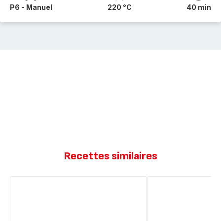
P6 - Manuel
220 °C
40 min
Recettes similaires
Flan
Flan
de
courgettes
légumes
et
lardons